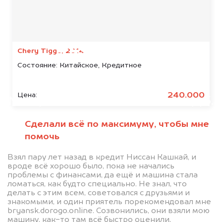
Мы консультируем
абсолютно
БЕСПЛАТНО
Chery Tiggo, 2014
Состояние:
Китайское, Кредитное
Узнайте стоимость автомобиля
HiPhi в залоге.
240.000
Цена:
Мы купим ваше авто на 20.000 руб.
дороже, чем предлагают на
Сделали всё по максимуму, чтобы мне
автоаукционах.
помочь
Взял пару лет назад в кредит Ниссан Кашкай, и
вроде всё хорошо было, пока не начались
проблемы с финансами, да ещё и машина стала
ломаться, как будто специально. Не знал, что
делать с этим всем, советовался с друзьями и
знакомыми, и один приятель порекомендовал мне
bryansk.dorogo.online. Созвонились, они взяли мою
машину, как-то там всё быстро оценили,
Узнать стоимость