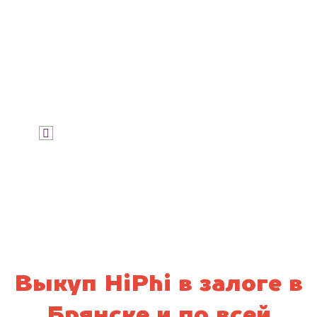
Узнать цену
Я даю согласие на обработку своих
персональных данных и соглашаюсь с
политикой конфиденциальности
Выкуп HiPhi в залоге в
Брянске и по всей