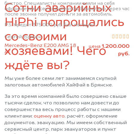
быстро. Специалисты компании взяли на себя
Сотни аварийных
Почеп
Ржаница
оформление всех документов. Буквально через час
после звонка получил деньги за автомобиль.
Рогнедино
Севск
HiPhi попрощались
Стародуб
Суземка
P.S. Кредит 375.000 руб. был погашен.
Сураж
Трубчевск
со своими
Сергей, Брянск
Унеча
Mercedes-Benz E200 AMG 1.8
1.200.000
цена
хозяевами! Чего
АТ
руб.
ждёте вы?
Мы уже более семи лет занимаемся скупкой
залоговых автомобилей ХайФай в Брянске.
За это время компанией было совершено свыше
тысячи сделок, что позволило нам довести до
совершенства весь процесс работы с нашими
клиентами:
оценку авто
, расчёт, оформление
документов, эвакуацию. Мы имеем собственный
сервисный центр, парк эвакуаторов и пункт