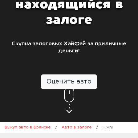
находящийся в
залоге
Скупка залоговых ХайФай за приличные
деньги!
Оценить авто
Выкуп авто в Брянске
/
Авто в залоге
/
HiPhi