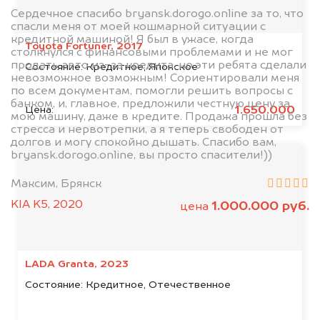
Сердечное спасибо bryansk.dorogo.online за то, что
спасли меня от моей кошмарной ситуации с
кредитной машиной! Я был в ужасе, когда
Toyota Fortuner, 2017
столкнулся с финансовыми проблемами и не мог
продать авто из-за кредита, но эти ребята сделали
Состояние:
Кредитное, Японское
невозможное возможным! Сориентировали меня
по всем документам, помогли решить вопросы с
банком, и, главное, предложили честную цену за
1.650.000
Цена:
мою машину, даже в кредите. Продажа прошла без
стресса и нервотрепки, а я теперь свободен от
долгов и могу спокойно дышать. Спасибо вам,
bryansk.dorogo.online, вы просто спасители!))
Максим, Брянск
KIA K5, 2020
1.000.000 руб.
цена
LADA Granta, 2023
Состояние:
Кредитное, Отечественное