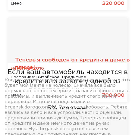
220.000
Цена:
Мы сотрудничаем с
банками
Теперь я свободен от кредита и даже в
плюсе!
Haval H2, 2016
Если ваш автомобиль находится в
Состояние:
Китайское, Кредитное
Когда-то взял кредит на эту машину, думал, что это
кредите или залоге у одной из
будет моя мечта на колесах. Сначала все было
представленных ниже
нормально, но потом кризис, начались финансовые
700.000
Цена:
проблемы, и выплачивать кредит стало почти
организаций, то мы купим его на
нереально. И тут мне подсказали о
bryansk.dorogo.online. Решил попробовать. Ребята
5% дороже!
взялись за дело и все устроили, честно оценили,
предложили приличную сумму. Теперь я свободен
от кредита и даже немного денег на руках
осталось. Ну а bryansk.dorogo.online я всем
рекомендую, они точно знают, как помочь в