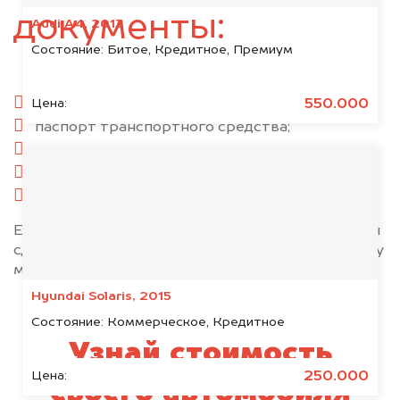
документы:
Audi A4, 2013
Состояние:
Битое, Кредитное, Премиум
паспорт гражданина РФ;
550.000
Цена:
паспорт транспортного средства;
свидетельство о регистрации;
комплект ключей;
при необходимости — доверенность.
Если у вас нет всех документов, то наши юристы
сделают всё возможное, чтобы оформить сделку
максимально быстро!
Hyundai Solaris, 2015
Состояние:
Коммерческое, Кредитное
Узнай стоимость
250.000
Цена:
своего автомобиля