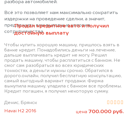
разбора автомобилей.
Всё это позволяет нам максимально сократить
издержки на проведение сделки, а значит,
предложить вам выгодные условия
Продал кредитное авто и получил
сотрудничества.
достойную выплату
Чтобы купить хорошую машину, пришлось взять в
банке кредит. Понадобились деньги на лечение,
дальше выплачивать кредит не могу. Решил
продать машину, чтобы расплатиться с банком. Не
смог сам разобраться во всех юридических
Позвоните нам: +7
тонкостях, а деньги нужны срочно. Обратился в
дорого.онлайн, получил бесплатную консультацию,
(483) 232-00-41
самый выгодный вариант продажи. Фирма
выкупила машину, уладила с банком все проблемы.
Кредит погашен, я получил некоторую сумму.
Мы проконсультируем вас и
Денис, Брянск
рассчитаем стоимость вашего
Havai H2 2016
700.000 руб.
цена
автомобиля.