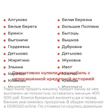
Алтухово
Белая Березка
Белые Берега
Большое Полпино
Брянск
Бытошь
Выгоничи
Вышков
Гордеевка
Дубровка
Дятьково
Дятьково
Жирятино
Жуковка
Злынка
Ивот
Оперативно купили автомобиль с
Карачев
Клетня
непогашенной кредитной историей
Климово
Клинцы
Кокаревка
Комаричи
Надо было продать машину. Кредит банку за нее
выплачен не полностью, оставалось меньше 400
Красная Гора
Локоть
000 руб. Боялся бумажной волокиты да и перед
Мглин
Навля
банком уже имелась просрочка. В общем позвонил
в DOROGO.online. По стоимости сошлись довольно
Новозыбков
Погар