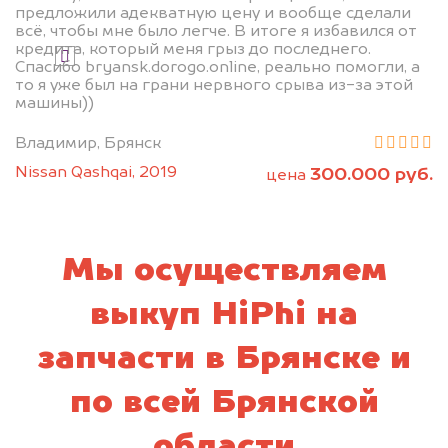
предложили адекватную цену и вообще сделали
всё, чтобы мне было легче. В итоге я избавился от
кредита, который меня грыз до последнего.
Я даю согласие на обработку своих
Спасибо bryansk.dorogo.online, реально помогли, а
персональных данных и соглашаюсь с
то я уже был на грани нервного срыва из-за этой
политикой конфиденциальности
машины))
Владимир, Брянск
Nissan Qashqai, 2019
300.000 руб.
цена
Мы осуществляем
выкуп HiPhi на
запчасти в Брянске и
по всей Брянской
области