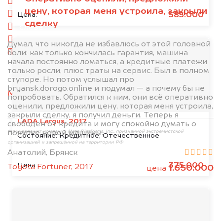
спереди
цену, которая меня устроила, закрыли
сзади
585.000
Цена:
сделку
слева
справа
Думал, что никогда не избавлюсь от этой головной
боли: как только кончилась гарантия, машина
салон
начала постоянно ломаться, а кредитные платежи
только росли, плюс траты на сервис. Был в полном
2. Отправьте фотографии на номер
ступоре. Но потом услышал про
+79584983298 по WhatsApp*,
в мессенджер
bryansk.dorogo.online и подумал — а почему бы не
MAX
или на электронную почту
попробовать. Обратился к ним, они всё оперативно
info@dorogo.online
оценили, предложили цену, которая меня устроила,
закрыли сделку, я получил деньги. Теперь я
LADA Largus, 2017
свободен от кредита и могу спокойно думать о
покупке новой машины.
*принадлежит компании Meta Platforms, Inc., признанной экстремистской
Состояние:
Кредитное, Отечественное
организацией и запрещённой на территории РФ
Анатолий, Брянск
375.000
Цена:
Toyota Fortuner, 2017
1.650.000
цена