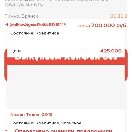
трудную минуту.
Тимур, Брянск
Volkswagen Polo, 2016
Hyundai Genesis G80, 2015
700.000 руб.
цена
Состояние:
Кредитное
425.000
Цена:
Выкупаем ХайФай без
ПТС и документов
Отправьте фотографии автомобиля — через
минуту эксперт-оценщик назовёт сумму.
Nissan Teana, 2015
1. Сфотографируйте машину:
Состояние:
Кредитное, Японское
Оперативно оценили, предложили