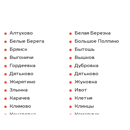
Алтухово
Белая Березка
Белые Берега
Большое Полпино
Брянск
Бытошь
Выгоничи
Вышков
Гордеевка
Дубровка
Дятьково
Дятьково
Жирятино
Жуковка
Злынка
Ивот
Карачев
Клетня
Климово
Клинцы
Кокаревка
Комаричи
Красная Гора
Локоть