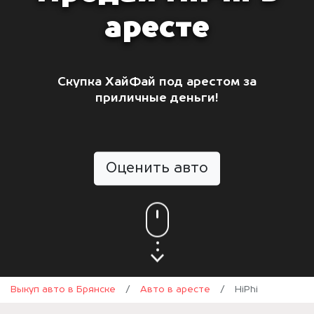
аресте
Скупка ХайФай под арестом за
приличные деньги!
Оценить авто
Выкуп авто в Брянске
/
Авто в аресте
/
HiPhi