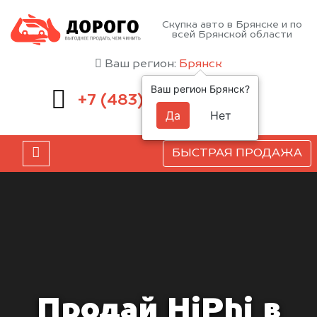
Скупка авто в Брянске и по
всей Брянской области
Ваш регион:
Брянск
Ваш регион Брянск?
232-00-41
+7 (483)
Да
Нет
БЫСТРАЯ ПРОДАЖА
Продай HiPhi в