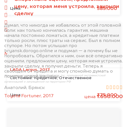
спереди
цену, которая меня устроила, закрыли
сзади
585.000
Цена:
сделку
слева
справа
Думал, что никогда не избавлюсь от этой головной
боли: как только кончилась гарантия, машина
салон
начала постоянно ломаться, а кредитные платежи
только росли, плюс траты на сервис. Был в полном
2. Отправьте фотографии на номер
ступоре. Но потом услышал про
+79584983298 по WhatsApp*,
в мессенджер
bryansk.dorogo.online и подумал — а почему бы не
MAX
или на электронную почту
попробовать. Обратился к ним, они всё оперативно
info@dorogo.online
оценили, предложили цену, которая меня устроила,
закрыли сделку, я получил деньги. Теперь я
LADA Largus, 2017
свободен от кредита и могу спокойно думать о
покупке новой машины.
*принадлежит компании Meta Platforms, Inc., признанной экстремистской
Состояние:
Кредитное, Отечественное
организацией и запрещённой на территории РФ
Анатолий, Брянск
375.000
Цена:
Toyota Fortuner, 2017
1.650.000
цена