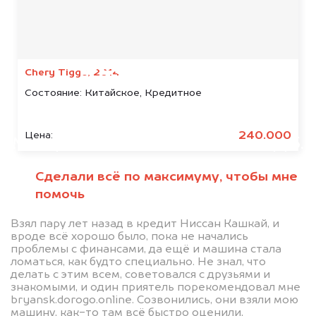
Мы консультируем
абсолютно
БЕСПЛАТНО
Chery Tiggo, 2014
Состояние:
Китайское, Кредитное
Узнайте стоимость автомобиля
Xiaomi в залоге.
240.000
Цена:
Мы купим ваше авто на 20.000 руб.
дороже, чем предлагают на
Сделали всё по максимуму, чтобы мне
автоаукционах.
помочь
Взял пару лет назад в кредит Ниссан Кашкай, и
вроде всё хорошо было, пока не начались
проблемы с финансами, да ещё и машина стала
ломаться, как будто специально. Не знал, что
делать с этим всем, советовался с друзьями и
знакомыми, и один приятель порекомендовал мне
bryansk.dorogo.online. Созвонились, они взяли мою
машину, как-то там всё быстро оценили,
Узнать стоимость