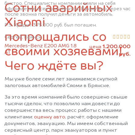
быстро. Специалисты компании взяли на себя
Сотни аварийных
Почеп
Ржаница
оформление всех документов. Буквально через час
после звонка получил деньги за автомобиль.
Рогнедино
Севск
Xiaomi
Стародуб
Суземка
P.S. Кредит 375.000 руб. был погашен.
Сураж
Трубчевск
попрощались со
Сергей, Брянск
Унеча
Mercedes-Benz E200 AMG 1.8
1.200.000
цена
своими хозяевами!
АТ
руб.
Чего ждёте вы?
Мы уже более семи лет занимаемся скупкой
залоговых автомобилей Сяоми в Брянске.
За это время компанией было совершено свыше
тысячи сделок, что позволило нам довести до
совершенства весь процесс работы с нашими
клиентами:
оценку авто
, расчёт, оформление
документов, эвакуацию. Мы имеем собственный
сервисный центр, парк эвакуаторов и пункт