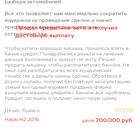
разбора автомобилей.
Всё это позволяет нам максимально сократить
издержки на проведение сделки, а значит,
предложить вам выгодные условия
Продал кредитное авто и получил
сотрудничества.
достойную выплату
Чтобы купить хорошую машину, пришлось взять в
банке кредит. Понадобились деньги на лечение,
дальше выплачивать кредит не могу. Решил
продать машину, чтобы расплатиться с банком. Не
смог сам разобраться во всех юридических
Позвоните нам: +7
тонкостях, а деньги нужны срочно. Обратился в
дорого.онлайн, получил бесплатную консультацию,
(483) 232-00-41
самый выгодный вариант продажи. Фирма
выкупила машину, уладила с банком все проблемы.
Кредит погашен, я получил некоторую сумму.
Мы проконсультируем вас и
Денис, Брянск
рассчитаем стоимость вашего
Havai H2 2016
700.000 руб.
цена
автомобиля.