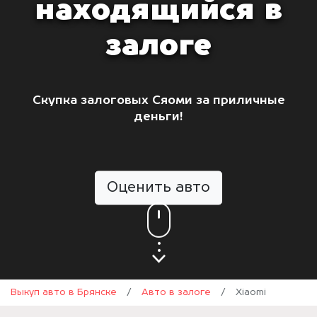
находящийся в
залоге
Скупка залоговых Сяоми за приличные
деньги!
Оценить авто
Выкуп авто в Брянске
/
Авто в залоге
/
Xiaomi