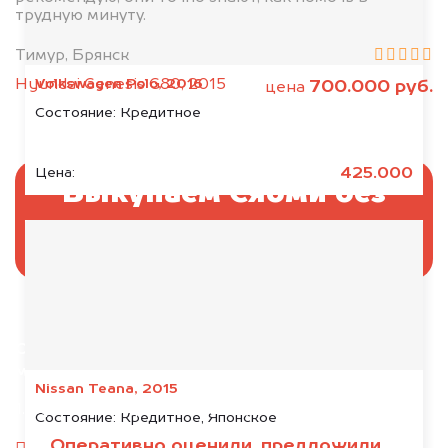
трудную минуту.
Тимур, Брянск
Volkswagen Polo, 2016
Hyundai Genesis G80, 2015
700.000 руб.
цена
Состояние:
Кредитное
425.000
Цена:
Выкупаем Сяоми без
ПТС и документов
Отправьте фотографии автомобиля — через
минуту эксперт-оценщик назовёт сумму.
Nissan Teana, 2015
1. Сфотографируйте машину:
Состояние:
Кредитное, Японское
Оперативно оценили, предложили