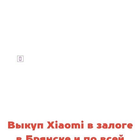
Узнать цену
Я даю согласие на обработку своих
персональных данных и соглашаюсь с
политикой конфиденциальности
Выкуп Xiaomi в залоге
в Брянске и по всей