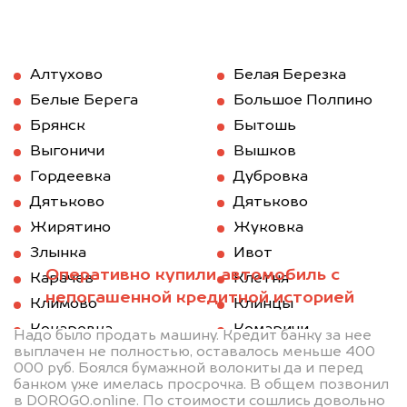
Алтухово
Белая Березка
Белые Берега
Большое Полпино
Брянск
Бытошь
Выгоничи
Вышков
Гордеевка
Дубровка
Дятьково
Дятьково
Жирятино
Жуковка
Злынка
Ивот
Оперативно купили автомобиль с
Карачев
Клетня
непогашенной кредитной историей
Климово
Клинцы
Кокаревка
Комаричи
Надо было продать машину. Кредит банку за нее
выплачен не полностью, оставалось меньше 400
Красная Гора
Локоть
000 руб. Боялся бумажной волокиты да и перед
Мглин
Навля
банком уже имелась просрочка. В общем позвонил
в DOROGO.online. По стоимости сошлись довольно
Новозыбков
Погар