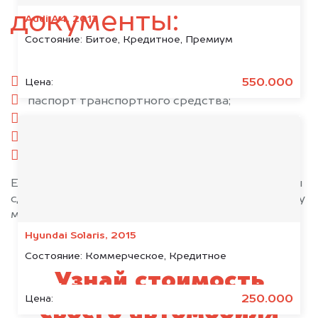
документы:
Audi A4, 2013
Состояние:
Битое, Кредитное, Премиум
паспорт гражданина РФ;
550.000
Цена:
паспорт транспортного средства;
свидетельство о регистрации;
комплект ключей;
при необходимости — доверенность.
Если у вас нет всех документов, то наши юристы
сделают всё возможное, чтобы оформить сделку
максимально быстро!
Hyundai Solaris, 2015
Состояние:
Коммерческое, Кредитное
Узнай стоимость
250.000
Цена:
своего автомобиля