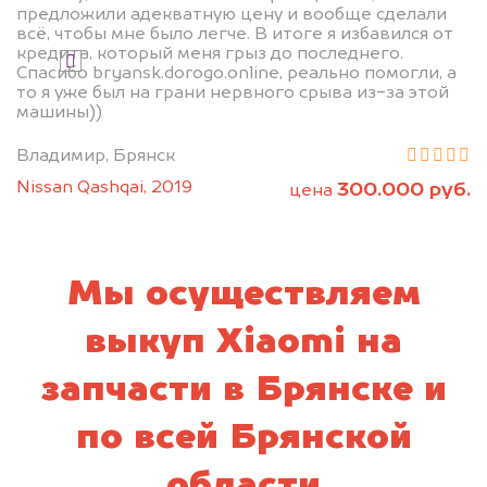
предложили адекватную цену и вообще сделали
всё, чтобы мне было легче. В итоге я избавился от
кредита, который меня грыз до последнего.
Я даю согласие на обработку своих
Спасибо bryansk.dorogo.online, реально помогли, а
персональных данных и соглашаюсь с
то я уже был на грани нервного срыва из-за этой
политикой конфиденциальности
машины))
Владимир, Брянск
Nissan Qashqai, 2019
300.000 руб.
цена
Мы осуществляем
выкуп Xiaomi на
запчасти в Брянске и
по всей Брянской
области