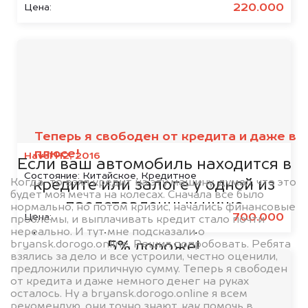
220.000
Цена:
Мы сотрудничаем с
банками
Теперь я свободен от кредита и даже в
плюсе!
Haval H2, 2016
Если ваш автомобиль находится в
Состояние:
Китайское, Кредитное
Когда-то взял кредит на эту машину, думал, что это
кредите или залоге у одной из
будет моя мечта на колесах. Сначала все было
представленных ниже
нормально, но потом кризис, начались финансовые
700.000
Цена:
проблемы, и выплачивать кредит стало почти
организаций, то мы купим его на
нереально. И тут мне подсказали о
bryansk.dorogo.online. Решил попробовать. Ребята
5% дороже!
взялись за дело и все устроили, честно оценили,
предложили приличную сумму. Теперь я свободен
от кредита и даже немного денег на руках
осталось. Ну а bryansk.dorogo.online я всем
рекомендую, они точно знают, как помочь в