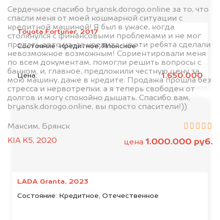
Сердечное спасибо bryansk.dorogo.online за то, что
спасли меня от моей кошмарной ситуации с
кредитной машиной! Я был в ужасе, когда
Toyota Fortuner, 2017
столкнулся с финансовыми проблемами и не мог
продать авто из-за кредита, но эти ребята сделали
Состояние:
Кредитное, Японское
невозможное возможным! Сориентировали меня
по всем документам, помогли решить вопросы с
банком, и, главное, предложили честную цену за
1.650.000
Цена:
мою машину, даже в кредите. Продажа прошла без
стресса и нервотрепки, а я теперь свободен от
долгов и могу спокойно дышать. Спасибо вам,
bryansk.dorogo.online, вы просто спасители!))
Максим, Брянск
KIA K5, 2020
1.000.000 руб.
цена
LADA Granta, 2023
Состояние:
Кредитное, Отечественное