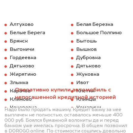
Алтухово
Белая Березка
Белые Берега
Большое Полпино
Брянск
Бытошь
Выгоничи
Вышков
Гордеевка
Дубровка
Дятьково
Дятьково
Жирятино
Жуковка
Злынка
Ивот
Оперативно купили автомобиль с
Карачев
Клетня
непогашенной кредитной историей
Климово
Клинцы
Кокаревка
Комаричи
Надо было продать машину. Кредит банку за нее
выплачен не полностью, оставалось меньше 400
Красная Гора
Локоть
000 руб. Боялся бумажной волокиты да и перед
Мглин
Навля
банком уже имелась просрочка. В общем позвонил
в DOROGO.online. По стоимости сошлись довольно
Новозыбков
Погар