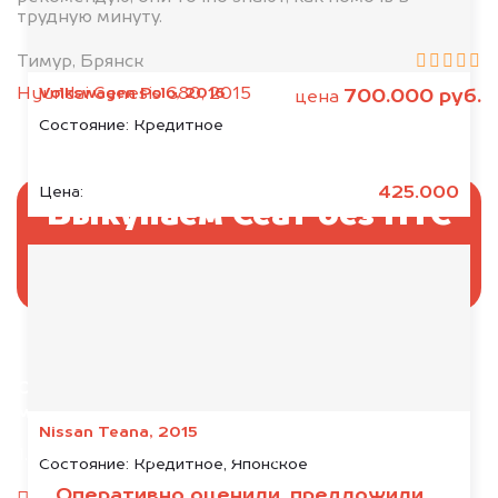
трудную минуту.
Тимур, Брянск
Volkswagen Polo, 2016
Hyundai Genesis G80, 2015
700.000 руб.
цена
Состояние:
Кредитное
425.000
Цена:
Выкупаем Сеат без ПТС
и документов
Отправьте фотографии автомобиля — через
минуту эксперт-оценщик назовёт сумму.
Nissan Teana, 2015
1. Сфотографируйте машину:
Состояние:
Кредитное, Японское
Оперативно оценили, предложили