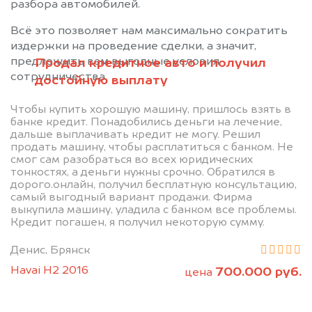
разбора автомобилей.
Всё это позволяет нам максимально сократить
издержки на проведение сделки, а значит,
предложить вам выгодные условия
Продал кредитное авто и получил
сотрудничества.
достойную выплату
Чтобы купить хорошую машину, пришлось взять в
банке кредит. Понадобились деньги на лечение,
дальше выплачивать кредит не могу. Решил
продать машину, чтобы расплатиться с банком. Не
смог сам разобраться во всех юридических
Позвоните нам: +7
тонкостях, а деньги нужны срочно. Обратился в
дорого.онлайн, получил бесплатную консультацию,
(483) 232-00-41
самый выгодный вариант продажи. Фирма
выкупила машину, уладила с банком все проблемы.
Кредит погашен, я получил некоторую сумму.
Мы проконсультируем вас и
Денис, Брянск
рассчитаем стоимость вашего
Havai H2 2016
700.000 руб.
цена
автомобиля.