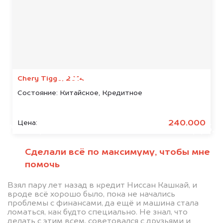
Мы консультируем
абсолютно
БЕСПЛАТНО
Chery Tiggo, 2014
Состояние:
Китайское, Кредитное
Узнайте стоимость автомобиля
Русская Механика в залоге.
240.000
Цена:
Мы купим ваше авто на 20.000 руб.
дороже, чем предлагают на
Сделали всё по максимуму, чтобы мне
автоаукционах.
помочь
Взял пару лет назад в кредит Ниссан Кашкай, и
вроде всё хорошо было, пока не начались
проблемы с финансами, да ещё и машина стала
ломаться, как будто специально. Не знал, что
делать с этим всем, советовался с друзьями и