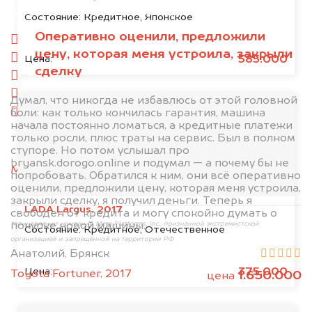
1. Сфотографируйте машину:
Состояние:
Кредитное, Японское
Оперативно оценили, предложили
спереди
цену, которая меня устроила, закрыли
сзади
585.000
Цена:
сделку
слева
справа
Думал, что никогда не избавлюсь от этой головной
боли: как только кончилась гарантия, машина
салон
начала постоянно ломаться, а кредитные платежи
только росли, плюс траты на сервис. Был в полном
2. Отправьте фотографии на номер
ступоре. Но потом услышал про
+79584983298 по WhatsApp*,
в мессенджер
bryansk.dorogo.online и подумал — а почему бы не
MAX
или на электронную почту
попробовать. Обратился к ним, они всё оперативно
info@dorogo.online
оценили, предложили цену, которая меня устроила,
закрыли сделку, я получил деньги. Теперь я
LADA Largus, 2017
свободен от кредита и могу спокойно думать о
покупке новой машины.
*принадлежит компании Meta Platforms, Inc., признанной экстремистской
Состояние:
Кредитное, Отечественное
организацией и запрещённой на территории РФ
Анатолий, Брянск
375.000
Цена:
Toyota Fortuner, 2017
1.650.000
цена