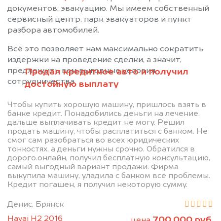
документов, эвакуацию. Мы имеем собственный
сервисный центр, парк эвакуаторов и пункт
разбора автомобилей.
Всё это позволяет нам максимально сократить
издержки на проведение сделки, а значит,
предложить вам выгодные условия
Продал кредитное авто и получил
сотрудничества.
достойную выплату
Чтобы купить хорошую машину, пришлось взять в
банке кредит. Понадобились деньги на лечение,
дальше выплачивать кредит не могу. Решил
продать машину, чтобы расплатиться с банком. Не
смог сам разобраться во всех юридических
Позвоните нам: +7
тонкостях, а деньги нужны срочно. Обратился в
дорого.онлайн, получил бесплатную консультацию,
(483) 232-00-41
самый выгодный вариант продажи. Фирма
выкупила машину, уладила с банком все проблемы.
Кредит погашен, я получил некоторую сумму.
Мы проконсультируем вас и
Денис, Брянск
рассчитаем стоимость вашего
Havai H2 2016
700.000 руб.
цена