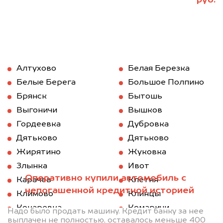
Алтухово
Белая Березка
Белые Берега
Большое Полпино
Брянск
Бытошь
Выгоничи
Вышков
Гордеевка
Дубровка
Дятьково
Дятьково
Жирятино
Жуковка
Злынка
Ивот
Оперативно купили автомобиль с
Карачев
Клетня
непогашенной кредитной историей
Климово
Клинцы
Кокаревка
Комаричи
Надо было продать машину. Кредит банку за нее
выплачен не полностью, оставалось меньше 400
Красная Гора
Локоть