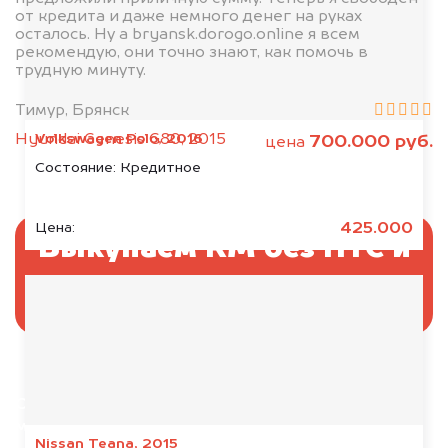
от кредита и даже немного денег на руках
осталось. Ну а bryansk.dorogo.online я всем
рекомендую, они точно знают, как помочь в
трудную минуту.
Тимур, Брянск
Volkswagen Polo, 2016
Hyundai Genesis G80, 2015
700.000 руб.
цена
Состояние:
Кредитное
425.000
Цена:
Выкупаем RM без ПТС и
документов
Отправьте фотографии автомобиля — через
минуту эксперт-оценщик назовёт сумму.
Nissan Teana, 2015