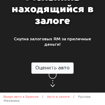
находящийся в
залоге
Скупка залоговых RM за приличные
деньги!
Оценить авто
Выкуп авто в Брянске
/
Авто в залоге
/
Русская
Механика