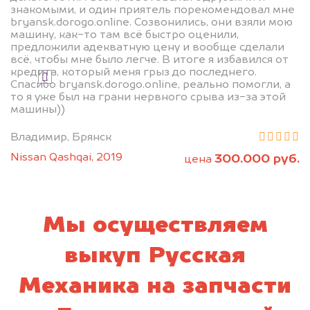
знакомыми, и один приятель порекомендовал мне
bryansk.dorogo.online. Созвонились, они взяли мою
машину, как-то там всё быстро оценили,
Узнать стоимость
предложили адекватную цену и вообще сделали
всё, чтобы мне было легче. В итоге я избавился от
кредита, который меня грыз до последнего.
Я даю согласие на обработку своих
Спасибо bryansk.dorogo.online, реально помогли, а
персональных данных и соглашаюсь с
то я уже был на грани нервного срыва из-за этой
политикой конфиденциальности
машины))
Владимир, Брянск
Nissan Qashqai, 2019
300.000 руб.
цена
Мы осуществляем
выкуп Русская
Механика на запчасти