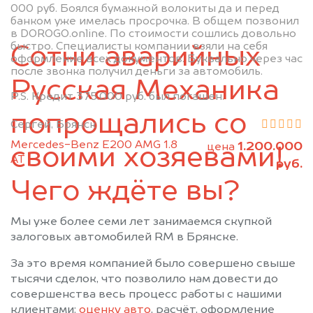
000 руб. Боялся бумажной волокиты да и перед
Мглин
Навля
банком уже имелась просрочка. В общем позвонил
в DOROGO.online. По стоимости сошлись довольно
Новозыбков
Погар
быстро. Специалисты компании взяли на себя
Сотни аварийных
Почеп
Ржаница
оформление всех документов. Буквально через час
после звонка получил деньги за автомобиль.
Рогнедино
Севск
Русская Механика
Стародуб
Суземка
P.S. Кредит 375.000 руб. был погашен.
Сураж
Трубчевск
попрощались со
Сергей, Брянск
Унеча
Mercedes-Benz E200 AMG 1.8
1.200.000
цена
своими хозяевами!
АТ
руб.
Чего ждёте вы?
Мы уже более семи лет занимаемся скупкой
залоговых автомобилей RM в Брянске.
За это время компанией было совершено свыше
тысячи сделок, что позволило нам довести до
совершенства весь процесс работы с нашими
клиентами:
оценку авто
, расчёт, оформление