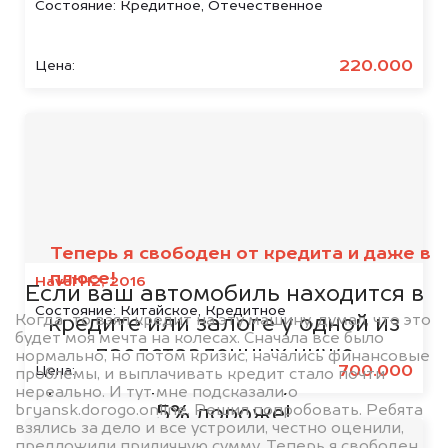
Состояние:
Кредитное, Отечественное
220.000
Цена:
Мы сотрудничаем с
банками
Теперь я свободен от кредита и даже в
плюсе!
Haval H2, 2016
Если ваш автомобиль находится в
Состояние:
Китайское, Кредитное
Когда-то взял кредит на эту машину, думал, что это
кредите или залоге у одной из
будет моя мечта на колесах. Сначала все было
представленных ниже
нормально, но потом кризис, начались финансовые
700.000
Цена:
проблемы, и выплачивать кредит стало почти
организаций, то мы купим его на
нереально. И тут мне подсказали о
bryansk.dorogo.online. Решил попробовать. Ребята
5% дороже!
взялись за дело и все устроили, честно оценили,
предложили приличную сумму. Теперь я свободен