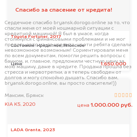
Спасибо за спасение от кредита!
Сердечное спасибо bryansk.dorogo.online за то, что
спасли меня от моей кошмарной ситуации с
кредитной машиной! Я был в ужасе, когда
Toyota Fortuner, 2017
столкнулся с финансовыми проблемами и не мог
продать авто из-за кредита, но эти ребята сделали
Состояние:
Кредитное, Японское
невозможное возможным! Сориентировали меня
по всем документам, помогли решить вопросы с
банком, и, главное, предложили честную цену за
1.650.000
Цена:
мою машину, даже в кредите. Продажа прошла без
стресса и нервотрепки, а я теперь свободен от
долгов и могу спокойно дышать. Спасибо вам,
bryansk.dorogo.online, вы просто спасители!))
Максим, Брянск
KIA K5, 2020
1.000.000 руб.
цена
LADA Granta, 2023