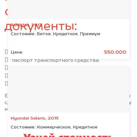
следующие
документы:
Audi A4, 2013
Состояние:
Битое, Кредитное, Премиум
паспорт гражданина РФ;
550.000
Цена:
паспорт транспортного средства;
свидетельство о регистрации;
комплект ключей;
при необходимости — доверенность.
Если у вас нет всех документов, то наши юристы
сделают всё возможное, чтобы оформить сделку
максимально быстро!
Hyundai Solaris, 2015
Состояние:
Коммерческое, Кредитное