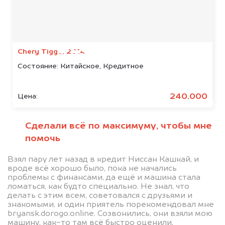
Мы консультируем
абсолютно
БЕСПЛАТНО
Chery Tiggo, 2014
Состояние:
Китайское, Кредитное
Узнайте стоимость автомобиля
Rising Auto в залоге.
240.000
Цена:
Мы купим ваше авто на 20.000 руб.
дороже, чем предлагают на
Сделали всё по максимуму, чтобы мне
автоаукционах.
помочь
Взял пару лет назад в кредит Ниссан Кашкай, и
вроде всё хорошо было, пока не начались
проблемы с финансами, да ещё и машина стала
ломаться, как будто специально. Не знал, что
делать с этим всем, советовался с друзьями и
знакомыми, и один приятель порекомендовал мне
bryansk.dorogo.online. Созвонились, они взяли мою
машину, как-то там всё быстро оценили,
Узнать стоимость