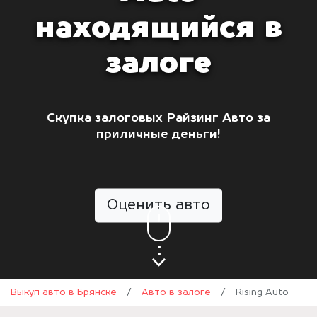
находящийся в
залоге
Скупка залоговых Райзинг Авто за
приличные деньги!
Оценить авто
Выкуп авто в Брянске
/
Авто в залоге
/
Rising Auto