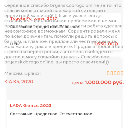
Сердечное спасибо bryansk.dorogo.online за то, что
спасли меня от моей кошмарной ситуации с
кредитной машиной! Я был в ужасе, когда
Toyota Fortuner, 2017
столкнулся с финансовыми проблемами и не мог
продать авто из-за кредита, но эти ребята сделали
Состояние:
Кредитное, Японское
невозможное возможным! Сориентировали меня
по всем документам, помогли решить вопросы с
банком, и, главное, предложили честную цену за
1.650.000
Цена:
мою машину, даже в кредите. Продажа прошла без
стресса и нервотрепки, а я теперь свободен от
долгов и могу спокойно дышать. Спасибо вам,
bryansk.dorogo.online, вы просто спасители!))
Максим, Брянск
KIA K5, 2020
1.000.000 руб.
цена
LADA Granta, 2023
Состояние:
Кредитное, Отечественное