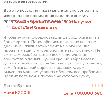
разбора автомобилей.
Всё это позволяет нам максимально сократить
издержки на проведение сделки, а значит,
предложить вам выгодные условия
Продал кредитное авто и получил
сотрудничества.
достойную выплату
Чтобы купить хорошую машину, пришлось взять в
банке кредит. Понадобились деньги на лечение,
дальше выплачивать кредит не могу. Решил
продать машину, чтобы расплатиться с банком. Не
смог сам разобраться во всех юридических
Позвоните нам: +7
тонкостях, а деньги нужны срочно. Обратился в
дорого.онлайн, получил бесплатную консультацию,
(483) 232-00-41
самый выгодный вариант продажи. Фирма
выкупила машину, уладила с банком все проблемы.
Кредит погашен, я получил некоторую сумму.
Мы проконсультируем вас и
Денис, Брянск
рассчитаем стоимость вашего
Havai H2 2016
700.000 руб.
цена
автомобиля.