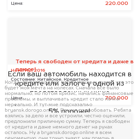
220.000
Цена:
Мы сотрудничаем с
банками
Теперь я свободен от кредита и даже в
плюсе!
Haval H2, 2016
Если ваш автомобиль находится в
Состояние:
Китайское, Кредитное
Когда-то взял кредит на эту машину, думал, что это
кредите или залоге у одной из
будет моя мечта на колесах. Сначала все было
представленных ниже
нормально, но потом кризис, начались финансовые
700.000
Цена:
проблемы, и выплачивать кредит стало почти
организаций, то мы купим его на
нереально. И тут мне подсказали о
bryansk.dorogo.online. Решил попробовать. Ребята
5% дороже!
взялись за дело и все устроили, честно оценили,
предложили приличную сумму. Теперь я свободен
от кредита и даже немного денег на руках
осталось. Ну а bryansk.dorogo.online я всем
рекомендую, они точно знают, как помочь в