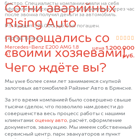
быстро. Специалисты компании взяли на себя
Сотни аварийных
Почеп
Ржаница
оформление всех документов. Буквально через час
после звонка получил деньги за автомобиль.
Рогнедино
Севск
Rising Auto
Стародуб
Суземка
P.S. Кредит 375.000 руб. был погашен.
Сураж
Трубчевск
попрощались со
Сергей, Брянск
Унеча
Mercedes-Benz E200 AMG 1.8
1.200.000
цена
своими хозяевами!
АТ
руб.
Чего ждёте вы?
Мы уже более семи лет занимаемся скупкой
залоговых автомобилей Райзинг Авто в Брянске.
За это время компанией было совершено свыше
тысячи сделок, что позволило нам довести до
совершенства весь процесс работы с нашими
клиентами:
оценку авто
, расчёт, оформление
документов, эвакуацию. Мы имеем собственный
сервисный центр, парк эвакуаторов и пункт