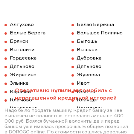
Алтухово
Белая Березка
Белые Берега
Большое Полпино
Брянск
Бытошь
Выгоничи
Вышков
Гордеевка
Дубровка
Дятьково
Дятьково
Жирятино
Жуковка
Злынка
Ивот
Оперативно купили автомобиль с
Карачев
Клетня
непогашенной кредитной историей
Климово
Клинцы
Кокаревка
Комаричи
Надо было продать машину. Кредит банку за нее
выплачен не полностью, оставалось меньше 400
Красная Гора
Локоть
000 руб. Боялся бумажной волокиты да и перед
Мглин
Навля
банком уже имелась просрочка. В общем позвонил
в DOROGO.online. По стоимости сошлись довольно
Новозыбков
Погар