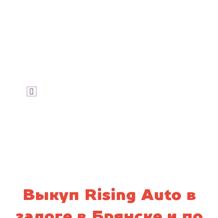
Узнать цену
Я даю согласие на обработку своих
персональных данных и соглашаюсь с
политикой конфиденциальности
Выкуп Rising Auto в
залоге в Брянске и по