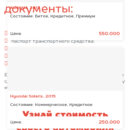
документы:
Audi A4, 2013
Состояние:
Битое, Кредитное, Премиум
паспорт гражданина РФ;
550.000
Цена:
паспорт транспортного средства;
свидетельство о регистрации;
комплект ключей;
при необходимости — доверенность.
Если у вас нет всех документов, то наши юристы
сделают всё возможное, чтобы оформить сделку
максимально быстро!
Hyundai Solaris, 2015
Состояние:
Коммерческое, Кредитное
Узнай стоимость
250.000
Цена:
своего автомобиля