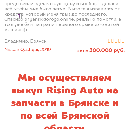
предложили адекватную цену и вообще сделали
всё, чтобы мне было легче. В итоге я избавился от
кредита, который меня грыз до последнего.
Я даю согласие на обработку своих
Спасибо bryansk.dorogo.online, реально помогли, а
персональных данных и соглашаюсь с
то я уже был на грани нервного срыва из-за этой
политикой конфиденциальности
машины))
Владимир, Брянск
Nissan Qashqai, 2019
300.000 руб.
цена
Мы осуществляем
выкуп Rising Auto на
запчасти в Брянске и
по всей Брянской
области