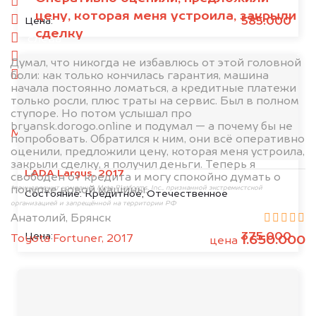
спереди
цену, которая меня устроила, закрыли
сзади
585.000
Цена:
сделку
слева
справа
Думал, что никогда не избавлюсь от этой головной
боли: как только кончилась гарантия, машина
салон
начала постоянно ломаться, а кредитные платежи
только росли, плюс траты на сервис. Был в полном
2. Отправьте фотографии на номер
ступоре. Но потом услышал про
+79584983298 по WhatsApp*,
в мессенджер
bryansk.dorogo.online и подумал — а почему бы не
MAX
или на электронную почту
попробовать. Обратился к ним, они всё оперативно
info@dorogo.online
оценили, предложили цену, которая меня устроила,
закрыли сделку, я получил деньги. Теперь я
LADA Largus, 2017
свободен от кредита и могу спокойно думать о
покупке новой машины.
*принадлежит компании Meta Platforms, Inc., признанной экстремистской
Состояние:
Кредитное, Отечественное
организацией и запрещённой на территории РФ
Анатолий, Брянск
375.000
Цена:
Toyota Fortuner, 2017
1.650.000
цена