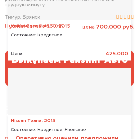
трудную минуту.
Тимур, Брянск
Volkswagen Polo, 2016
Hyundai Genesis G80, 2015
700.000 руб.
цена
Состояние:
Кредитное
425.000
Цена:
Выкупаем Райзинг Авто
без ПТС и документов
Отправьте фотографии автомобиля — через
минуту эксперт-оценщик назовёт сумму.
Nissan Teana, 2015
1. Сфотографируйте машину:
Состояние:
Кредитное, Японское
Оперативно оценили, предложили