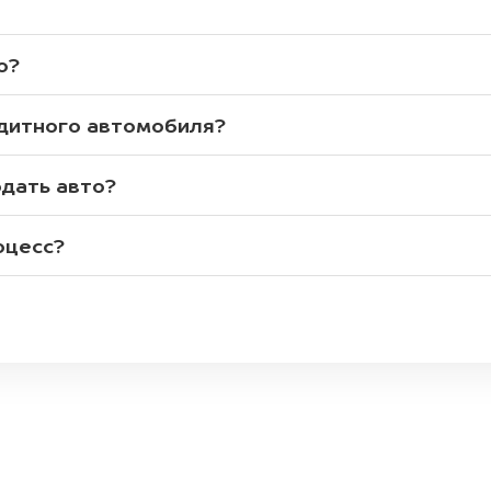
о?
едитного автомобиля?
одать авто?
оцесс?