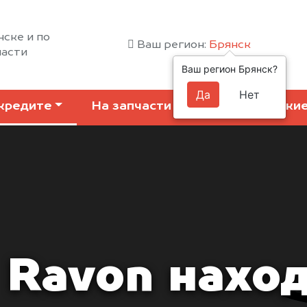
нске и по
Ваш регион:
Брянск
ласти
Ваш регион Брянск?
Да
Нет
кредите
На запчасти
Коммерчески
 Ravon нахо