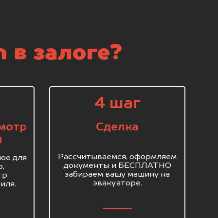
 в залоге?
4 шаг
мотр
Сделка
я
Рассчитываемся, оформляем
ое для
документы и БЕСПЛАТНО
о,
забираем вашу машину на
тр
эвакуаторе.
иля.