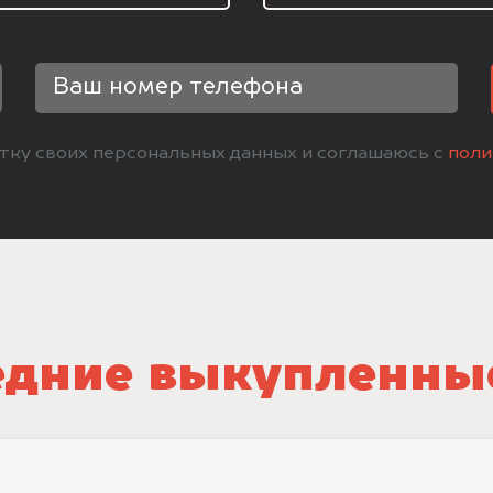
отку своих персональных данных и соглашаюсь с
поли
дние выкупленны