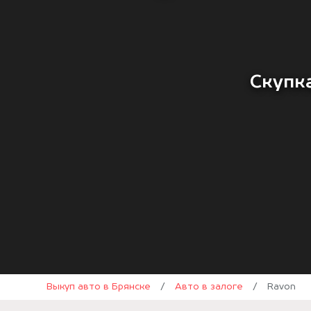
Скупка
Выкуп авто в Брянске
/
Авто в залоге
/
Ravon