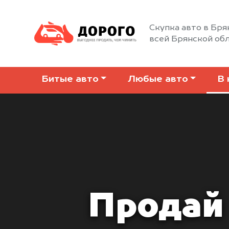
Скупка авто в Бря
всей Брянской об
Битые авто
Любые авто
В 
Продай