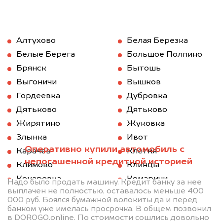
Алтухово
Белая Березка
Белые Берега
Большое Полпино
Брянск
Бытошь
Выгоничи
Вышков
Гордеевка
Дубровка
Дятьково
Дятьково
Жирятино
Жуковка
Злынка
Ивот
Оперативно купили автомобиль с
Карачев
Клетня
непогашенной кредитной историей
Климово
Клинцы
Кокаревка
Комаричи
Надо было продать машину. Кредит банку за нее
выплачен не полностью, оставалось меньше 400
Красная Гора
Локоть
000 руб. Боялся бумажной волокиты да и перед
Мглин
Навля
банком уже имелась просрочка. В общем позвонил
в DOROGO.online. По стоимости сошлись довольно
Новозыбков
Погар