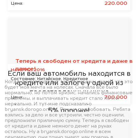
220.000
Цена:
Мы сотрудничаем с
банками
Теперь я свободен от кредита и даже в
плюсе!
Haval H2, 2016
Если ваш автомобиль находится в
Состояние:
Китайское, Кредитное
Когда-то взял кредит на эту машину, думал, что это
кредите или залоге у одной из
будет моя мечта на колесах. Сначала все было
представленных ниже
нормально, но потом кризис, начались финансовые
700.000
Цена:
проблемы, и выплачивать кредит стало почти
организаций, то мы купим его на
нереально. И тут мне подсказали о
bryansk.dorogo.online. Решил попробовать. Ребята
5% дороже!
взялись за дело и все устроили, честно оценили,
предложили приличную сумму. Теперь я свободен
от кредита и даже немного денег на руках
осталось. Ну а bryansk.dorogo.online я всем
рекомендую, они точно знают, как помочь в