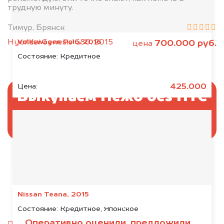
трудную минуту.
Тимур, Брянск
Volkswagen Polo, 2016
Hyundai Genesis G80, 2015
700.000 руб.
цена
Состояние:
Кредитное
425.000
Цена:
Выкупаем Пежо без ПТС
и документов
Отправьте фотографии автомобиля — через
минуту эксперт-оценщик назовёт сумму.
Nissan Teana, 2015
1. Сфотографируйте машину:
Состояние:
Кредитное, Японское
Оперативно оценили, предложили