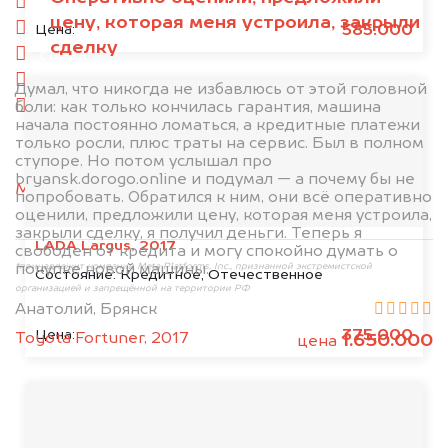
спереди
цену, которая меня устроила, закрыли
сзади
585.000
Цена:
сделку
слева
справа
Думал, что никогда не избавлюсь от этой головной
боли: как только кончилась гарантия, машина
салон
начала постоянно ломаться, а кредитные платежи
только росли, плюс траты на сервис. Был в полном
2. Отправьте фотографии на номер
ступоре. Но потом услышал про
+79584983298 по WhatsApp*,
в мессенджер
bryansk.dorogo.online и подумал — а почему бы не
MAX
или на электронную почту
попробовать. Обратился к ним, они всё оперативно
info@dorogo.online
оценили, предложили цену, которая меня устроила,
закрыли сделку, я получил деньги. Теперь я
LADA Largus, 2017
свободен от кредита и могу спокойно думать о
покупке новой машины.
*принадлежит компании Meta Platforms, Inc., признанной экстремистской
Состояние:
Кредитное, Отечественное
организацией и запрещённой на территории РФ
Анатолий, Брянск
375.000
Цена:
Toyota Fortuner, 2017
1.650.000
цена