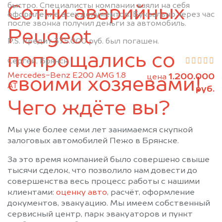
быстро. Специалисты компании взяли на себя
Сотни аварийных
Почеп
Ржаница
оформление всех документов. Буквально через час
после звонка получил деньги за автомобиль.
Рогнедино
Севск
Peugeot
Стародуб
Суземка
P.S. Кредит 375.000 руб. был погашен.
Сураж
Трубчевск
попрощались со
Сергей, Брянск
Унеча
Mercedes-Benz E200 AMG 1.8
1.200.000
цена
своими хозяевами!
АТ
руб.
Чего ждёте вы?
Мы уже более семи лет занимаемся скупкой
залоговых автомобилей Пежо в Брянске.
За это время компанией было совершено свыше
тысячи сделок, что позволило нам довести до
совершенства весь процесс работы с нашими
клиентами:
оценку авто
, расчёт, оформление
документов, эвакуацию. Мы имеем собственный
сервисный центр, парк эвакуаторов и пункт