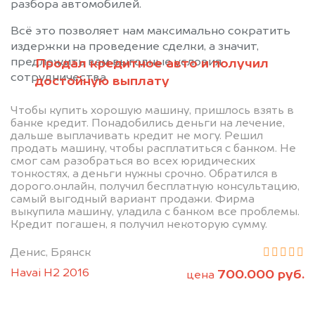
разбора автомобилей.
Всё это позволяет нам максимально сократить
издержки на проведение сделки, а значит,
предложить вам выгодные условия
Продал кредитное авто и получил
сотрудничества.
достойную выплату
Чтобы купить хорошую машину, пришлось взять в
банке кредит. Понадобились деньги на лечение,
дальше выплачивать кредит не могу. Решил
продать машину, чтобы расплатиться с банком. Не
смог сам разобраться во всех юридических
Позвоните нам: +7
тонкостях, а деньги нужны срочно. Обратился в
дорого.онлайн, получил бесплатную консультацию,
(483) 232-00-41
самый выгодный вариант продажи. Фирма
выкупила машину, уладила с банком все проблемы.
Кредит погашен, я получил некоторую сумму.
Мы проконсультируем вас и
Денис, Брянск
рассчитаем стоимость вашего
Havai H2 2016
700.000 руб.
цена
автомобиля.