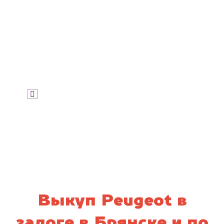
Узнать цену
Я даю согласие на обработку своих
персональных данных и соглашаюсь с
политикой конфиденциальности
Выкуп Peugeot в
залоге в Брянске и по