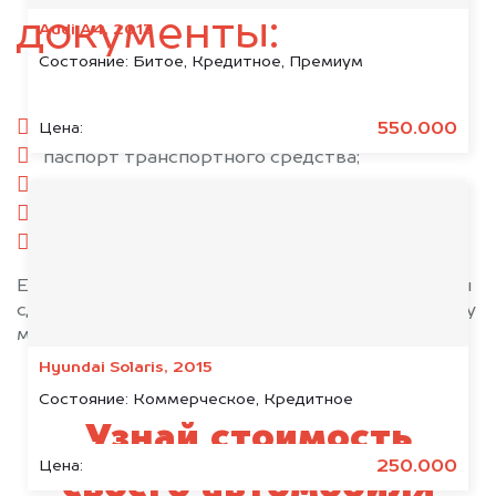
документы:
Audi A4, 2013
Состояние:
Битое, Кредитное, Премиум
паспорт гражданина РФ;
550.000
Цена:
паспорт транспортного средства;
свидетельство о регистрации;
комплект ключей;
при необходимости — доверенность.
Если у вас нет всех документов, то наши юристы
сделают всё возможное, чтобы оформить сделку
максимально быстро!
Hyundai Solaris, 2015
Состояние:
Коммерческое, Кредитное
Узнай стоимость
250.000
Цена:
своего автомобиля