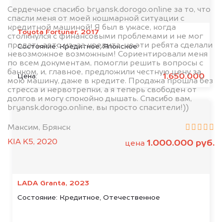
Сердечное спасибо bryansk.dorogo.online за то, что
спасли меня от моей кошмарной ситуации с
кредитной машиной! Я был в ужасе, когда
Toyota Fortuner, 2017
столкнулся с финансовыми проблемами и не мог
продать авто из-за кредита, но эти ребята сделали
Состояние:
Кредитное, Японское
невозможное возможным! Сориентировали меня
по всем документам, помогли решить вопросы с
банком, и, главное, предложили честную цену за
1.650.000
Цена:
мою машину, даже в кредите. Продажа прошла без
стресса и нервотрепки, а я теперь свободен от
долгов и могу спокойно дышать. Спасибо вам,
bryansk.dorogo.online, вы просто спасители!))
Максим, Брянск
KIA K5, 2020
1.000.000 руб.
цена
LADA Granta, 2023
Состояние:
Кредитное, Отечественное