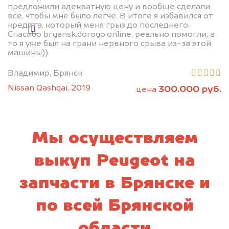
предложили адекватную цену и вообще сделали
всё, чтобы мне было легче. В итоге я избавился от
кредита, который меня грыз до последнего.
Я даю согласие на обработку своих
Спасибо bryansk.dorogo.online, реально помогли, а
персональных данных и соглашаюсь с
то я уже был на грани нервного срыва из-за этой
политикой конфиденциальности
машины))
Владимир, Брянск
Nissan Qashqai, 2019
300.000 руб.
цена
Мы осуществляем
выкуп Peugeot на
запчасти в Брянске и
по всей Брянской
области