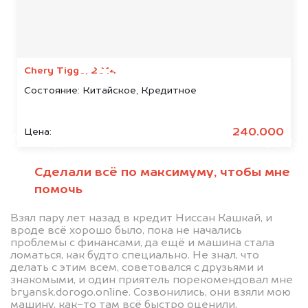
Мы консультируем
абсолютно
БЕСПЛАТНО
Chery Tiggo, 2014
Состояние:
Китайское, Кредитное
Узнайте стоимость автомобиля
Peugeot в залоге.
240.000
Цена:
Мы купим ваше авто на 20.000 руб.
дороже, чем предлагают на
Сделали всё по максимуму, чтобы мне
автоаукционах.
помочь
Взял пару лет назад в кредит Ниссан Кашкай, и
вроде всё хорошо было, пока не начались
проблемы с финансами, да ещё и машина стала
ломаться, как будто специально. Не знал, что
делать с этим всем, советовался с друзьями и
знакомыми, и один приятель порекомендовал мне
bryansk.dorogo.online. Созвонились, они взяли мою
машину, как-то там всё быстро оценили,
Узнать стоимость