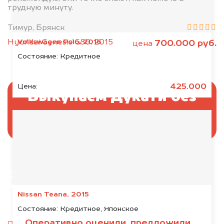
трудную минуту.
Тимур, Брянск
Volkswagen Polo, 2016
Hyundai Genesis G80, 2015
700.000 руб.
цена
Состояние:
Кредитное
425.000
Цена:
Выкупаем Дукати без
ПТС и документов
Отправьте фотографии автомобиля — через
минуту эксперт-оценщик назовёт сумму.
Nissan Teana, 2015
1. Сфотографируйте машину:
Состояние:
Кредитное, Японское
Оперативно оценили, предложили