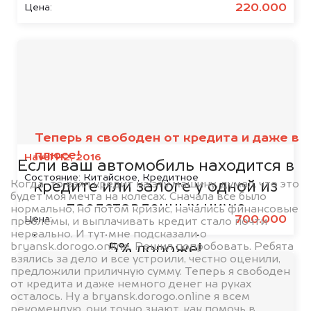
220.000
Цена:
Мы сотрудничаем с
банками
Теперь я свободен от кредита и даже в
плюсе!
Haval H2, 2016
Если ваш автомобиль находится в
Состояние:
Китайское, Кредитное
Когда-то взял кредит на эту машину, думал, что это
кредите или залоге у одной из
будет моя мечта на колесах. Сначала все было
представленных ниже
нормально, но потом кризис, начались финансовые
700.000
Цена:
проблемы, и выплачивать кредит стало почти
организаций, то мы купим его на
нереально. И тут мне подсказали о
bryansk.dorogo.online. Решил попробовать. Ребята
5% дороже!
взялись за дело и все устроили, честно оценили,
предложили приличную сумму. Теперь я свободен
от кредита и даже немного денег на руках
осталось. Ну а bryansk.dorogo.online я всем
рекомендую, они точно знают, как помочь в