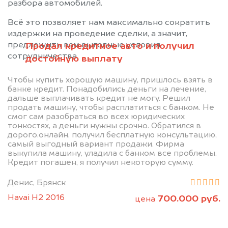
разбора автомобилей.
Всё это позволяет нам максимально сократить
издержки на проведение сделки, а значит,
предложить вам выгодные условия
Продал кредитное авто и получил
сотрудничества.
достойную выплату
Чтобы купить хорошую машину, пришлось взять в
банке кредит. Понадобились деньги на лечение,
дальше выплачивать кредит не могу. Решил
продать машину, чтобы расплатиться с банком. Не
смог сам разобраться во всех юридических
Позвоните нам: +7
тонкостях, а деньги нужны срочно. Обратился в
дорого.онлайн, получил бесплатную консультацию,
(483) 232-00-41
самый выгодный вариант продажи. Фирма
выкупила машину, уладила с банком все проблемы.
Кредит погашен, я получил некоторую сумму.
Мы проконсультируем вас и
Денис, Брянск
рассчитаем стоимость вашего
Havai H2 2016
700.000 руб.
цена
автомобиля.