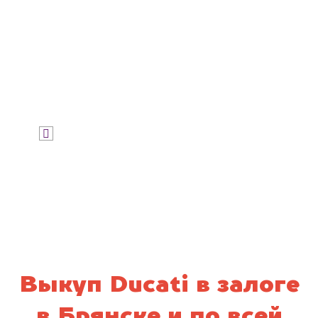
Узнать цену
Я даю согласие на обработку своих
персональных данных и соглашаюсь с
политикой конфиденциальности
Выкуп Ducati в залоге
в Брянске и по всей