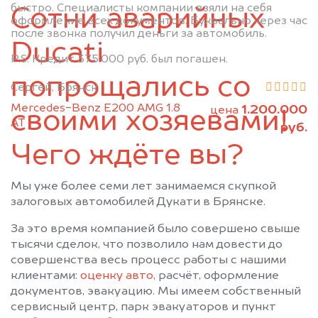
быстро. Специалисты компании взяли на себя
Сотни аварийных
Почеп
Ржаница
оформление всех документов. Буквально через час
после звонка получил деньги за автомобиль.
Рогнедино
Севск
Ducati
Стародуб
Суземка
P.S. Кредит 375.000 руб. был погашен.
Сураж
Трубчевск
попрощались со
Сергей, Брянск
Унеча
Mercedes-Benz E200 AMG 1.8
1.200.000
цена
своими хозяевами!
АТ
руб.
Чего ждёте вы?
Мы уже более семи лет занимаемся скупкой
залоговых автомобилей Дукати в Брянске.
За это время компанией было совершено свыше
тысячи сделок, что позволило нам довести до
совершенства весь процесс работы с нашими
клиентами:
оценку авто
, расчёт, оформление
документов, эвакуацию. Мы имеем собственный
сервисный центр, парк эвакуаторов и пункт