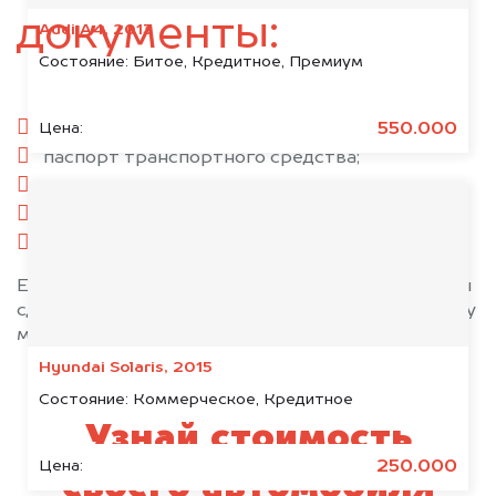
документы:
Audi A4, 2013
Состояние:
Битое, Кредитное, Премиум
паспорт гражданина РФ;
550.000
Цена:
паспорт транспортного средства;
свидетельство о регистрации;
комплект ключей;
при необходимости — доверенность.
Если у вас нет всех документов, то наши юристы
сделают всё возможное, чтобы оформить сделку
максимально быстро!
Hyundai Solaris, 2015
Состояние:
Коммерческое, Кредитное
Узнай стоимость
250.000
Цена:
своего автомобиля