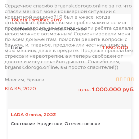
Сердечное спасибо bryansk.dorogo.online за то, что
спасли меня от моей кошмарной ситуации с
кредитной машиной! Я был в ужасе, когда
Toyota Fortuner, 2017
столкнулся с финансовыми проблемами и не мог
продать авто из-за кредита, но эти ребята сделали
Состояние:
Кредитное, Японское
невозможное возможным! Сориентировали меня
по всем документам, помогли решить вопросы с
банком, и, главное, предложили честную цену за
1.650.000
Цена:
мою машину, даже в кредите. Продажа прошла без
стресса и нервотрепки, а я теперь свободен от
долгов и могу спокойно дышать. Спасибо вам,
bryansk.dorogo.online, вы просто спасители!))
Максим, Брянск
KIA K5, 2020
1.000.000 руб.
цена
LADA Granta, 2023
Состояние:
Кредитное, Отечественное