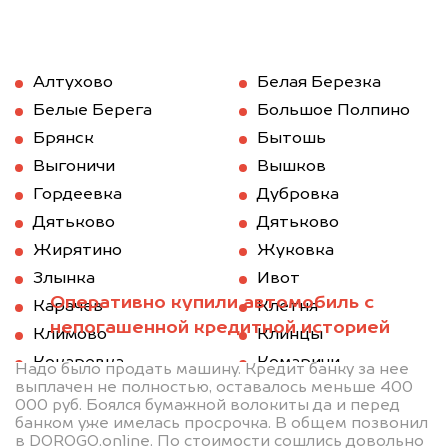
Алтухово
Белая Березка
Белые Берега
Большое Полпино
Брянск
Бытошь
Выгоничи
Вышков
Гордеевка
Дубровка
Дятьково
Дятьково
Жирятино
Жуковка
Злынка
Ивот
Оперативно купили автомобиль с
Карачев
Клетня
непогашенной кредитной историей
Климово
Клинцы
Кокаревка
Комаричи
Надо было продать машину. Кредит банку за нее
выплачен не полностью, оставалось меньше 400
Красная Гора
Локоть
000 руб. Боялся бумажной волокиты да и перед
Мглин
Навля
банком уже имелась просрочка. В общем позвонил
в DOROGO.online. По стоимости сошлись довольно
Новозыбков
Погар