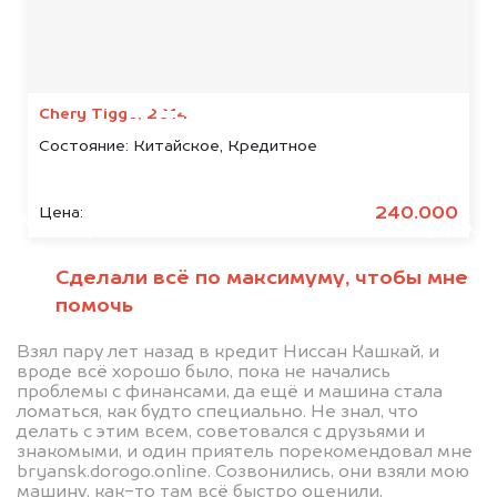
Мы консультируем
абсолютно
БЕСПЛАТНО
Chery Tiggo, 2014
Состояние:
Китайское, Кредитное
Узнайте стоимость автомобиля
Ducati в залоге.
240.000
Цена:
Мы купим ваше авто на 20.000 руб.
дороже, чем предлагают на
Сделали всё по максимуму, чтобы мне
автоаукционах.
помочь
Взял пару лет назад в кредит Ниссан Кашкай, и
вроде всё хорошо было, пока не начались
проблемы с финансами, да ещё и машина стала
ломаться, как будто специально. Не знал, что
делать с этим всем, советовался с друзьями и
знакомыми, и один приятель порекомендовал мне
bryansk.dorogo.online. Созвонились, они взяли мою
машину, как-то там всё быстро оценили,
Узнать стоимость