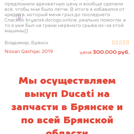
предложили адекватную цену и вообще сделали
всё, чтобы мне было легче. В итоге я избавился от
кредита, который меня грыз до последнего.
Я даю согласие на обработку своих
Спасибо bryansk.dorogo.online, реально помогли, а
персональных данных и соглашаюсь с
то я уже был на грани нервного срыва из-за этой
политикой конфиденциальности
машины))
Владимир, Брянск
Nissan Qashqai, 2019
300.000 руб.
цена
Мы осуществляем
выкуп Ducati на
запчасти в Брянске и
по всей Брянской
области