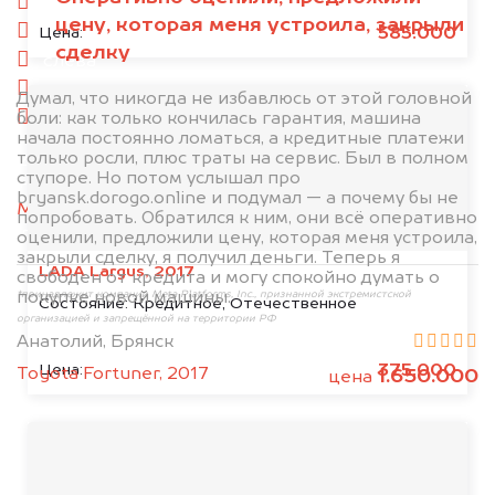
спереди
цену, которая меня устроила, закрыли
сзади
585.000
Цена:
сделку
слева
справа
Думал, что никогда не избавлюсь от этой головной
боли: как только кончилась гарантия, машина
салон
начала постоянно ломаться, а кредитные платежи
только росли, плюс траты на сервис. Был в полном
2. Отправьте фотографии на номер
ступоре. Но потом услышал про
+79584983298 по WhatsApp*,
в мессенджер
bryansk.dorogo.online и подумал — а почему бы не
MAX
или на электронную почту
попробовать. Обратился к ним, они всё оперативно
info@dorogo.online
оценили, предложили цену, которая меня устроила,
закрыли сделку, я получил деньги. Теперь я
LADA Largus, 2017
свободен от кредита и могу спокойно думать о
покупке новой машины.
*принадлежит компании Meta Platforms, Inc., признанной экстремистской
Состояние:
Кредитное, Отечественное
организацией и запрещённой на территории РФ
Анатолий, Брянск
375.000
Цена:
Toyota Fortuner, 2017
1.650.000
цена