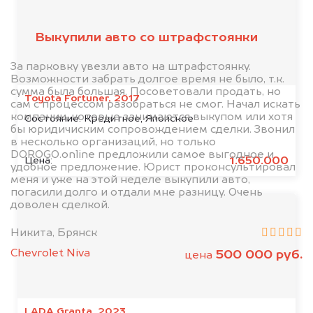
клиентов
Выкупили авто со штрафстоянки
За парковку увезли авто на штрафстоянку.
Возможности забрать долгое время не было, т.к.
сумма была большая. Посоветовали продать, но
Toyota Fortuner, 2017
сам с процессом разобраться не смог. Начал искать
компании, которые занимаются выкупом или хотя
Состояние:
Кредитное, Японское
бы юридичиским сопровождением сделки. Звонил
в несколько организаций, но только
DOROGO.online предложили самое выгодное и
1.650.000
Цена:
удобное предложение. Юрист проконсультировал
меня и уже на этой неделе выкупили авто,
погасили долго и отдали мне разницу. Очень
доволен сделкой.
Никита, Брянск
Chevrolet Niva
500 000 руб.
цена
LADA Granta, 2023