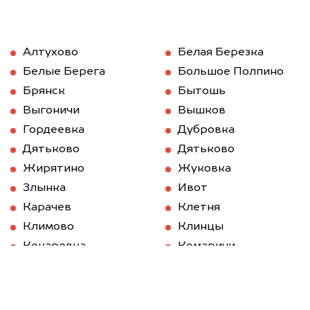
Алтухово
Белая Березка
Белые Берега
Большое Полпино
Брянск
Бытошь
Выгоничи
Вышков
Гордеевка
Дубровка
Дятьково
Дятьково
Жирятино
Жуковка
Злынка
Ивот
Карачев
Клетня
Климово
Клинцы
Кокаревка
Комаричи
Красная Гора
Локоть
Мглин
Навля
Новозыбков
Погар