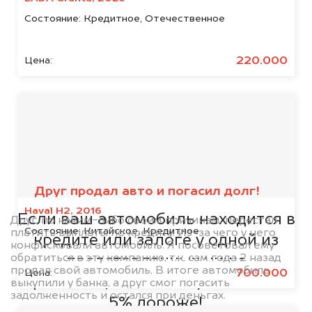
Состояние:
Кредитное, Отечественное
220.000
Цена:
Мы сотрудничаем с
банками
Друг продал авто и погасил долг!
Haval H2, 2016
Если ваш автомобиль находится в
Друг, по каким-либо своим причинам, перестал
Состояние:
Китайское, Кредитное
платить выплаты по кредиту. Из-за чего у него
кредите или залоге у одной из
конфисковали автомобиль. Я посоветовал ему
обратиться в эту компанию, т.к. сам года 2 назад
представленных ниже
продал свой автомобиль. В итоге автомобиль
700.000
Цена:
организаций, то мы купим его на
выкупили у банка, а друг смог погасить
задолженность и остался при деньгах.
5% дороже!