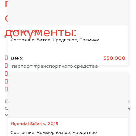
подготовьте
следующие
документы:
Audi A4, 2013
Состояние:
Битое, Кредитное, Премиум
паспорт гражданина РФ;
550.000
Цена:
паспорт транспортного средства;
свидетельство о регистрации;
комплект ключей;
при необходимости — доверенность.
Если у вас нет всех документов, то наши юристы
сделают всё возможное, чтобы оформить сделку
максимально быстро!
Hyundai Solaris, 2015
Состояние:
Коммерческое, Кредитное