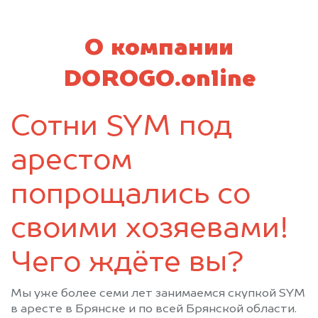
Почеп
Ржаница
Рогнедино
Севск
О компании
Стародуб
Суземка
Сураж
Трубчевск
DOROGO.online
Унеча
Сотни SYM под
арестом
попрощались со
своими хозяевами!
Чего ждёте вы?
Мы уже более семи лет занимаемся скупкой SYM
в аресте в Брянске и по всей Брянской области.