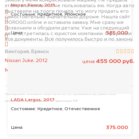
Зимой у меня конфисковали машину. Не придала
Nissan Teana, 2015
этому значение, т.к. не пользовалась ею. Когда авто
выставили на торги поняла, что могу продать его
спереди
Состояние:
Кредитное, Японское
самостоятельно значительно дороже. Нашла сайт
сзади
DOROGO.online и оставила заявку. Мне сразу же
позвонили и обсудили детали. Уже на следующий
слева
585.000
Цена:
день встретилась с юристом компании. Оформили
справа
все документы. Всё получилось быстро и по закону.
салон
Виктория, Брянск
2. Отправьте фотографии на номер
Nissan Juke, 2012
455 000 руб.
цена
+79584983298 по WhatsApp*,
в мессенджер
MAX
или на электронную почту
info@dorogo.online
*принадлежит компании Meta Platforms, Inc., признанной экстремистской
LADA Largus, 2017
организацией и запрещённой на территории РФ
Состояние:
Кредитное, Отечественное
375.000
Цена: