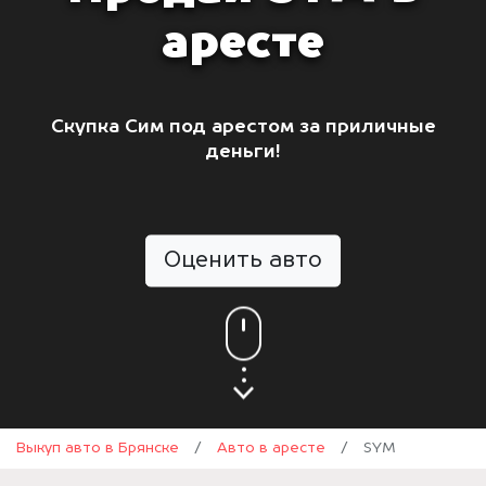
аресте
Скупка Сим под арестом за приличные
деньги!
Оценить авто
Выкуп авто в Брянске
/
Авто в аресте
/
SYM