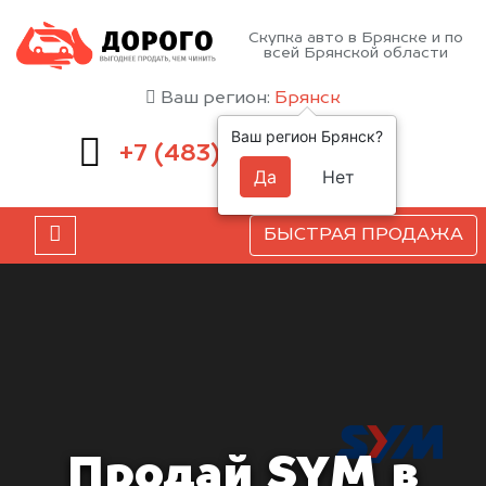
Скупка авто в Брянске и по
всей Брянской области
Ваш регион:
Брянск
Ваш регион Брянск?
232-00-41
+7 (483)
Да
Нет
БЫСТРАЯ ПРОДАЖА
Продай SYM в