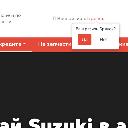
нске и по
Ваш регион:
Брянск
ласти
Ваш регион Брянск?
Да
Нет
кредите
На запчасти
Коммерчески
й Suzuki в 