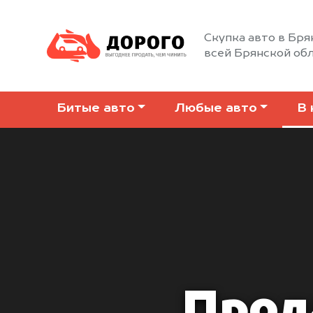
Скупка авто в Бря
всей Брянской об
Битые авто
Любые авто
В 
Прода