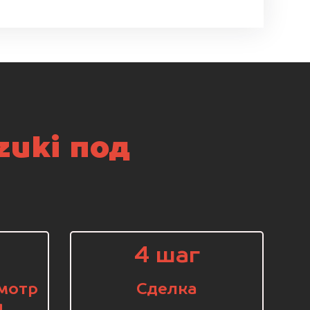
zuki под
4 шаг
мотр
Сделка
я