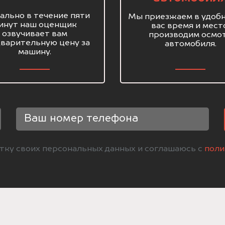
ально в течение пяти
Мы приезжаем в удобн
инут наш оценщик
вас время и мест
озвучивает вам
производим осмо
варительную цену за
автомобиля.
машину.
отку своих персональных данных и соглашаюсь с
поли