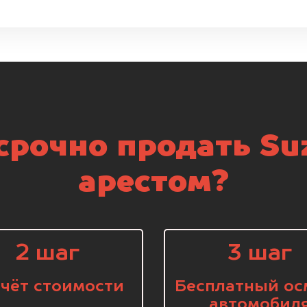
рочно продать Su
арестом?
2 шаг
3 шаг
чёт стоимости
Бесплатный ос
автомобил