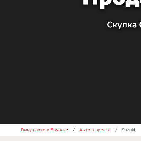
Скупка 
Выкуп авто в Брянске
/
Авто в аресте
/
Suzuki