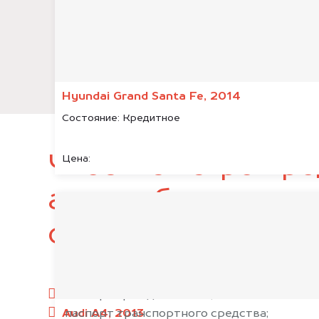
Hyundai Grand Santa Fe, 2014
Состояние:
Кредитное
Чтобы быстро про
Цена:
автомобиль, подг
следующие докум
паспорт гражданина РФ;
Audi A4, 2013
паспорт транспортного средства;