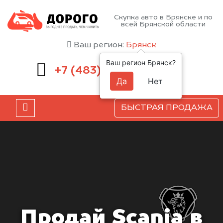
Скупка авто в Брянске и по
всей Брянской области
Ваш регион:
Брянск
Ваш регион Брянск?
232-00-41
+7 (483)
Да
Нет
БЫСТРАЯ ПРОДАЖА
Продай Scania в