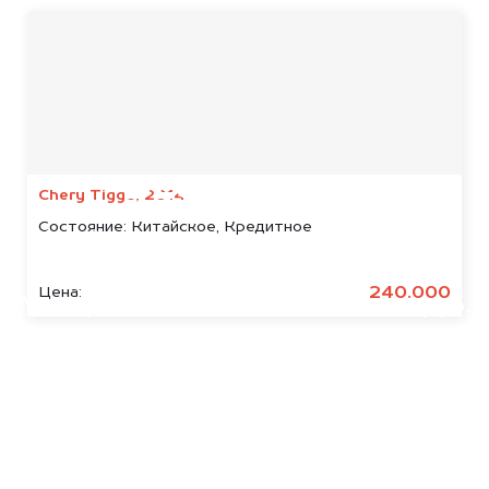
Мы консультируем
абсолютно
БЕСПЛАТНО
Chery Tiggo, 2014
Состояние:
Китайское, Кредитное
Узнайте стоимость арестованных
Scania.
240.000
Цена:
Мы купим ваше авто на 20.000 руб.
дороже, чем предлагают на
автоаукционах.