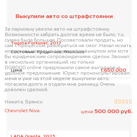
клиентов
Выкупили авто со штрафстоянки
За парковку увезли авто на штрафстоянку.
Возможности забрать долгое время не было, т.к.
сумма была большая. Посоветовали продать, но
Toyota Fortuner, 2017
сам с процессом разобраться не смог. Начал искать
компании, которые занимаются выкупом или хотя
Состояние:
Кредитное, Японское
бы юридичиским сопровождением сделки. Звонил
в несколько организаций, но только
DOROGO.online предложили самое выгодное и
1.650.000
Цена:
удобное предложение. Юрист проконсультировал
меня и уже на этой неделе выкупили авто,
погасили долго и отдали мне разницу. Очень
доволен сделкой.
Никита, Брянск
Chevrolet Niva
500 000 руб.
цена
LADA Granta, 2023