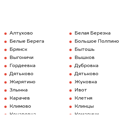
Алтухово
Белая Березка
Белые Берега
Большое Полпино
Брянск
Бытошь
Выгоничи
Вышков
Гордеевка
Дубровка
Дятьково
Дятьково
Жирятино
Жуковка
Злынка
Ивот
Карачев
Клетня
Климово
Клинцы
Кокаревка
Комаричи
Красная Гора
Локоть