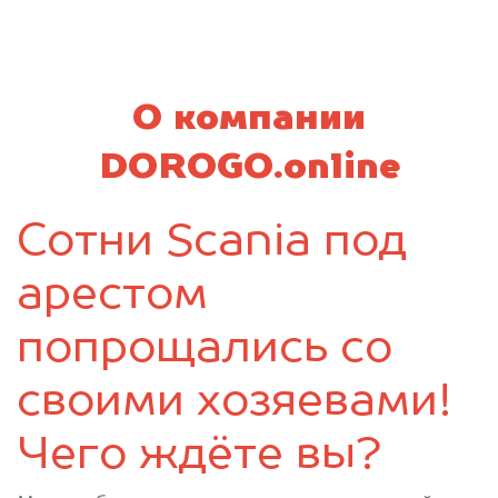
Мглин
Навля
Новозыбков
Погар
Почеп
Ржаница
Рогнедино
Севск
О компании
Стародуб
Суземка
Сураж
Трубчевск
DOROGO.online
Унеча
Сотни Scania под
арестом
попрощались со
своими хозяевами!
Чего ждёте вы?