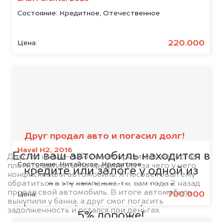
Состояние:
Кредитное, Отечественное
220.000
Цена:
Мы сотрудничаем с
банками
Друг продал авто и погасил долг!
Haval H2, 2016
Если ваш автомобиль находится в
Друг, по каким-либо своим причинам, перестал
Состояние:
Китайское, Кредитное
платить выплаты по кредиту. Из-за чего у него
кредите или залоге у одной из
конфисковали автомобиль. Я посоветовал ему
обратиться в эту компанию, т.к. сам года 2 назад
представленных ниже
продал свой автомобиль. В итоге автомобиль
700.000
Цена:
организаций, то мы купим его на
выкупили у банка, а друг смог погасить
задолженность и остался при деньгах.
5% дороже!