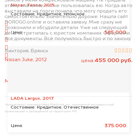
Зимой у меня конфисковали машину. Не придала
Nissan Teana, 2015
этому значение, т.к. не пользовалась ею. Когда авто
выставили на торги поняла, что могу продать его
1. Сфотографируйте машину:
Состояние:
Кредитное, Японское
самостоятельно значительно дороже. Нашла сайт
DOROGO.online и оставила заявку. Мне сразу же
спереди
позвонили и обсудили детали. Уже на следующий
сзади
585.000
Цена:
день встретилась с юристом компании. Оформили
все документы. Всё получилось быстро и по закону.
слева
справа
Виктория, Брянск
салон
Nissan Juke, 2012
455 000 руб.
цена
2. Отправьте фотографии на номер
+79584983298 по WhatsApp*,
в мессенджер
MAX
или на электронную почту
info@dorogo.online
LADA Largus, 2017
*принадлежит компании Meta Platforms, Inc., признанной экстремистской
Состояние:
Кредитное, Отечественное
организацией и запрещённой на территории РФ
375.000
Цена: