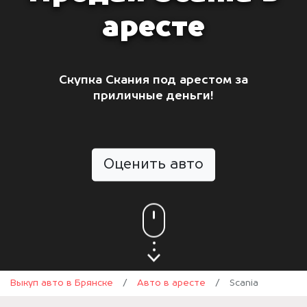
аресте
Скупка Скания под арестом за
приличные деньги!
Оценить авто
Выкуп авто в Брянске
/
Авто в аресте
/
Scania