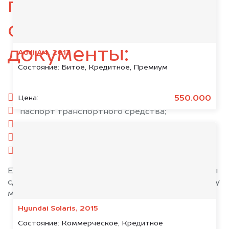
подготовьте
следующие
документы:
Audi A4, 2013
Состояние:
Битое, Кредитное, Премиум
паспорт гражданина РФ;
550.000
Цена:
паспорт транспортного средства;
свидетельство о регистрации;
комплект ключей;
при необходимости — доверенность.
Если у вас нет всех документов, то наши юристы
сделают всё возможное, чтобы оформить сделку
максимально быстро!
Hyundai Solaris, 2015
Состояние:
Коммерческое, Кредитное