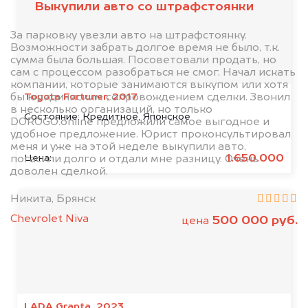
Выкупили авто со штрафстоянки
За парковку увезли авто на штрафстоянку.
Возможности забрать долгое время не было, т.к.
сумма была большая. Посоветовали продать, но
сам с процессом разобраться не смог. Начал искать
компании, которые занимаются выкупом или хотя
Toyota Fortuner, 2017
бы юридичиским сопровождением сделки. Звонил
в несколько организаций, но только
Состояние:
Кредитное, Японское
DOROGO.online предложили самое выгодное и
удобное предложение. Юрист проконсультировал
меня и уже на этой неделе выкупили авто,
1.650.000
Цена:
погасили долго и отдали мне разницу. Очень
доволен сделкой.
Никита, Брянск
Chevrolet Niva
500 000 руб.
цена
LADA Granta, 2023