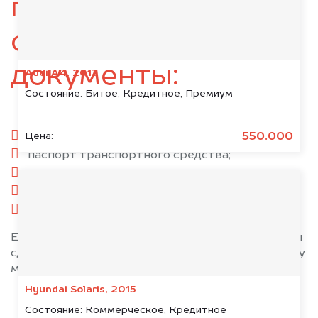
подготовьте
следующие
документы:
Audi A4, 2013
Состояние:
Битое, Кредитное, Премиум
паспорт гражданина РФ;
550.000
Цена:
паспорт транспортного средства;
свидетельство о регистрации;
комплект ключей;
при необходимости — доверенность.
Если у вас нет всех документов, то наши юристы
сделают всё возможное, чтобы оформить сделку
максимально быстро!
Hyundai Solaris, 2015
Состояние:
Коммерческое, Кредитное