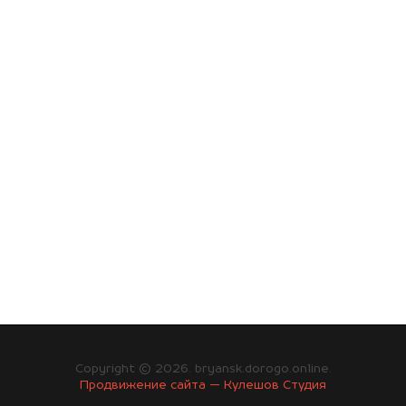
Copyright © 2026. bryansk.dorogo.online.
Продвижение сайта — Кулешов Студия