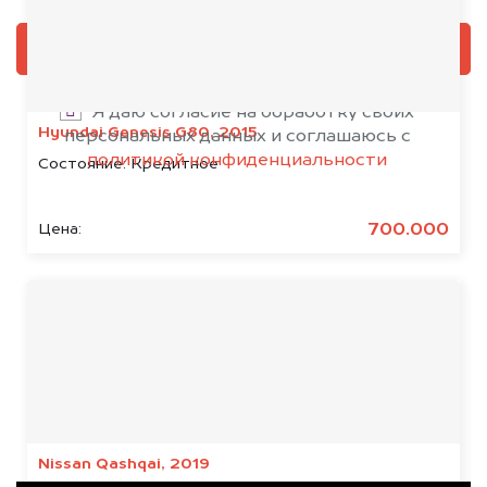
ОЦЕНИТЬ
Я даю согласие на обработку своих
Hyundai Genesis G80, 2015
персональных данных и соглашаюсь с
политикой конфиденциальности
Состояние:
Кредитное
700.000
Цена:
Результаты наших
клиентов
Nissan Qashqai, 2019