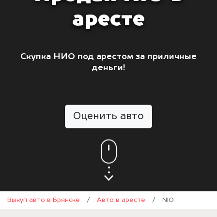
аресте
Скупка НИО под арестом за приличные
деньги!
Оценить авто
Выкуп авто в Брянске
/
Авто в аресте
/
NIO