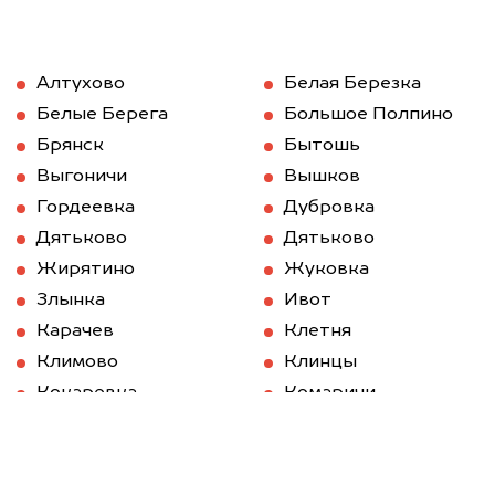
Алтухово
Белая Березка
Белые Берега
Большое Полпино
Брянск
Бытошь
Выгоничи
Вышков
Гордеевка
Дубровка
Дятьково
Дятьково
Жирятино
Жуковка
Злынка
Ивот
Карачев
Клетня
Климово
Клинцы
Кокаревка
Комаричи
Красная Гора
Локоть
Мглин
Навля
Новозыбков
Погар