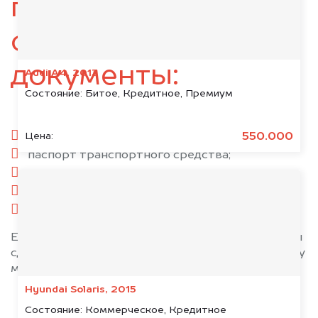
подготовьте
следующие
документы:
Audi A4, 2013
Состояние:
Битое, Кредитное, Премиум
паспорт гражданина РФ;
550.000
Цена:
паспорт транспортного средства;
свидетельство о регистрации;
комплект ключей;
при необходимости — доверенность.
Если у вас нет всех документов, то наши юристы
сделают всё возможное, чтобы оформить сделку
максимально быстро!
Hyundai Solaris, 2015
Состояние:
Коммерческое, Кредитное