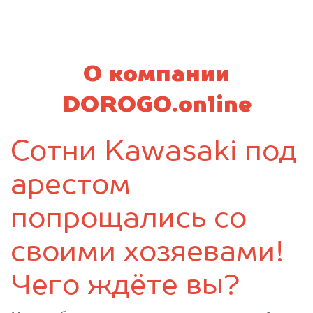
Мглин
Навля
Новозыбков
Погар
Почеп
Ржаница
Рогнедино
Севск
О компании
Стародуб
Суземка
Сураж
Трубчевск
DOROGO.online
Унеча
Сотни Kawasaki под
арестом
попрощались со
своими хозяевами!
Чего ждёте вы?