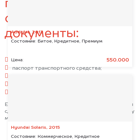
подготовьте
следующие
документы:
Audi A4, 2013
Состояние:
Битое, Кредитное, Премиум
паспорт гражданина РФ;
550.000
Цена:
паспорт транспортного средства;
свидетельство о регистрации;
комплект ключей;
при необходимости — доверенность.
Если у вас нет всех документов, то наши юристы
сделают всё возможное, чтобы оформить сделку
максимально быстро!
Hyundai Solaris, 2015
Состояние:
Коммерческое, Кредитное