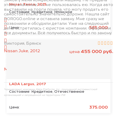
Зимой у меня конфисковали машину. Не придала
Nissan Teana, 2015
этому значение, т.к. не пользовалась ею. Когда авто
выставили на торги поняла, что могу продать его
1. Сфотографируйте машину:
Состояние:
Кредитное, Японское
самостоятельно значительно дороже. Нашла сайт
DOROGO.online и оставила заявку. Мне сразу же
спереди
позвонили и обсудили детали. Уже на следующий
сзади
585.000
Цена:
день встретилась с юристом компании. Оформили
все документы. Всё получилось быстро и по закону.
слева
справа
Виктория, Брянск
салон
Nissan Juke, 2012
455 000 руб.
цена
2. Отправьте фотографии на номер
+79584983298 по WhatsApp*,
в мессенджер
MAX
или на электронную почту
info@dorogo.online
LADA Largus, 2017
*принадлежит компании Meta Platforms, Inc., признанной экстремистской
Состояние:
Кредитное, Отечественное
организацией и запрещённой на территории РФ
375.000
Цена: