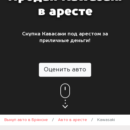
в аресте
Скупка Кавасаки под арестом за
приличные деньги!
Оценить авто
Выкуп авто в Брянске
/
Авто в аресте
/
Kawasaki