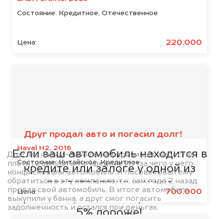
Состояние:
Кредитное, Отечественное
220.000
Цена:
Мы сотрудничаем с
банками
Друг продал авто и погасил долг!
Haval H2, 2016
Если ваш автомобиль находится в
Друг, по каким-либо своим причинам, перестал
Состояние:
Китайское, Кредитное
платить выплаты по кредиту. Из-за чего у него
кредите или залоге у одной из
конфисковали автомобиль. Я посоветовал ему
обратиться в эту компанию, т.к. сам года 2 назад
представленных ниже
продал свой автомобиль. В итоге автомобиль
700.000
Цена:
организаций, то мы купим его на
выкупили у банка, а друг смог погасить
задолженность и остался при деньгах.
5% дороже!