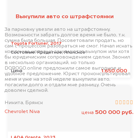
клиентов
Выкупили авто со штрафстоянки
За парковку увезли авто на штрафстоянку.
Возможности забрать долгое время не было, т.к.
сумма была большая. Посоветовали продать, но
Toyota Fortuner, 2017
сам с процессом разобраться не смог. Начал искать
компании, которые занимаются выкупом или хотя
Состояние:
Кредитное, Японское
бы юридичиским сопровождением сделки. Звонил
в несколько организаций, но только
DOROGO.online предложили самое выгодное и
1.650.000
Цена:
удобное предложение. Юрист проконсультировал
меня и уже на этой неделе выкупили авто,
погасили долго и отдали мне разницу. Очень
доволен сделкой.
Никита, Брянск
Chevrolet Niva
500 000 руб.
цена
LADA Granta, 2023