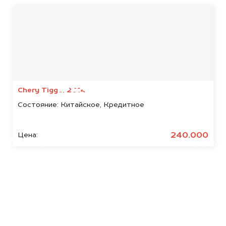
Мы консультируем
абсолютно
БЕСПЛАТНО
Chery Tiggo, 2014
Состояние:
Китайское, Кредитное
Узнайте стоимость арестованных
Kawasaki.
240.000
Цена:
Мы купим ваше авто на 20.000 руб.
дороже, чем предлагают на
автоаукционах.