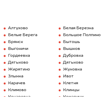
Алтухово
Белая Березка
Белые Берега
Большое Полпино
Брянск
Бытошь
Выгоничи
Вышков
Гордеевка
Дубровка
Дятьково
Дятьково
Жирятино
Жуковка
Злынка
Ивот
Карачев
Клетня
Климово
Клинцы
Кокаревка
Комаричи
Красная Гора
Локоть