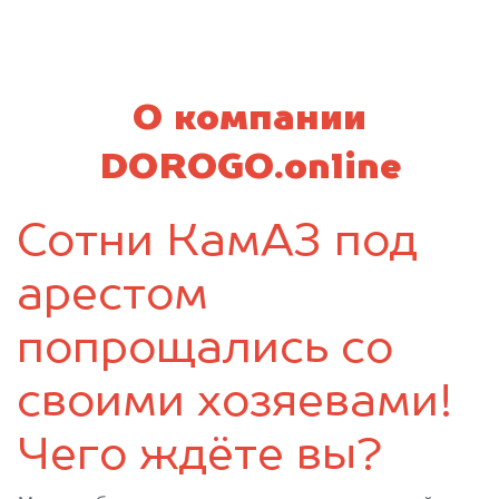
Мглин
Навля
Новозыбков
Погар
Почеп
Ржаница
Рогнедино
Севск
О компании
Стародуб
Суземка
Сураж
Трубчевск
DOROGO.online
Унеча
Сотни КамАЗ под
арестом
попрощались со
своими хозяевами!
Чего ждёте вы?