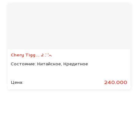
Мы консультируем
абсолютно
БЕСПЛАТНО
Chery Tiggo, 2014
Состояние:
Китайское, Кредитное
Узнайте стоимость арестованных
КамАЗ.
240.000
Цена:
Мы купим ваше авто на 20.000 руб.
дороже, чем предлагают на
автоаукционах.