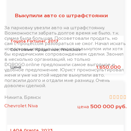
клиентов
Выкупили авто со штрафстоянки
За парковку увезли авто на штрафстоянку.
Возможности забрать долгое время не было, т.к.
сумма была большая. Посоветовали продать, но
Toyota Fortuner, 2017
сам с процессом разобраться не смог. Начал искать
компании, которые занимаются выкупом или хотя
Состояние:
Кредитное, Японское
бы юридичиским сопровождением сделки. Звонил
в несколько организаций, но только
DOROGO.online предложили самое выгодное и
1.650.000
Цена:
удобное предложение. Юрист проконсультировал
меня и уже на этой неделе выкупили авто,
погасили долго и отдали мне разницу. Очень
доволен сделкой.
Никита, Брянск
Chevrolet Niva
500 000 руб.
цена
LADA Granta, 2023