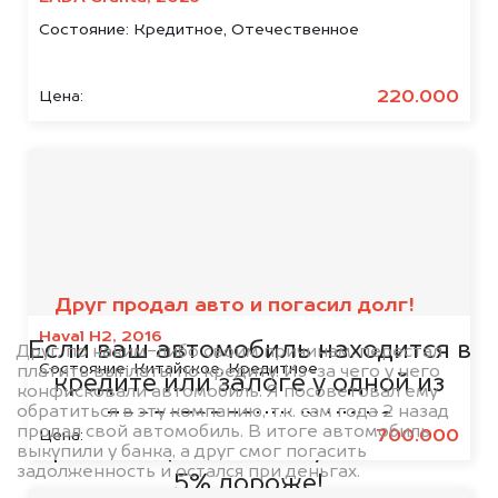
Состояние:
Кредитное, Отечественное
220.000
Цена:
Мы сотрудничаем с
банками
Друг продал авто и погасил долг!
Haval H2, 2016
Если ваш автомобиль находится в
Друг, по каким-либо своим причинам, перестал
Состояние:
Китайское, Кредитное
платить выплаты по кредиту. Из-за чего у него
кредите или залоге у одной из
конфисковали автомобиль. Я посоветовал ему
обратиться в эту компанию, т.к. сам года 2 назад
представленных ниже
продал свой автомобиль. В итоге автомобиль
700.000
Цена:
организаций, то мы купим его на
выкупили у банка, а друг смог погасить
задолженность и остался при деньгах.
5% дороже!