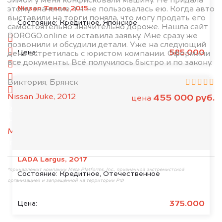
Зимой у меня конфисковали машину. Не придала
Nissan Teana, 2015
этому значение, т.к. не пользовалась ею. Когда авто
выставили на торги поняла, что могу продать его
1. Сфотографируйте машину:
Состояние:
Кредитное, Японское
самостоятельно значительно дороже. Нашла сайт
DOROGO.online и оставила заявку. Мне сразу же
спереди
позвонили и обсудили детали. Уже на следующий
сзади
585.000
Цена:
день встретилась с юристом компании. Оформили
все документы. Всё получилось быстро и по закону.
слева
справа
Виктория, Брянск
салон
Nissan Juke, 2012
455 000 руб.
цена
2. Отправьте фотографии на номер
+79584983298 по WhatsApp*,
в мессенджер
MAX
или на электронную почту
info@dorogo.online
LADA Largus, 2017
*принадлежит компании Meta Platforms, Inc., признанной экстремистской
Состояние:
Кредитное, Отечественное
организацией и запрещённой на территории РФ
375.000
Цена: