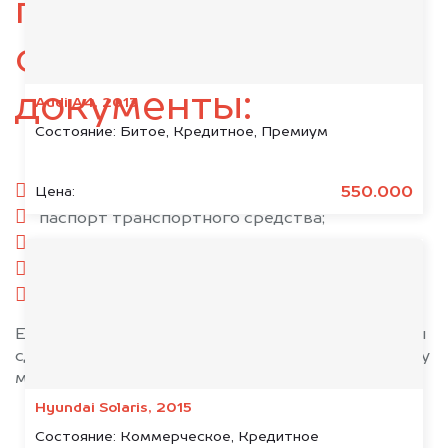
подготовьте
следующие
документы:
Audi A4, 2013
Состояние:
Битое, Кредитное, Премиум
паспорт гражданина РФ;
550.000
Цена:
паспорт транспортного средства;
свидетельство о регистрации;
комплект ключей;
при необходимости — доверенность.
Если у вас нет всех документов, то наши юристы
сделают всё возможное, чтобы оформить сделку
максимально быстро!
Hyundai Solaris, 2015
Состояние:
Коммерческое, Кредитное