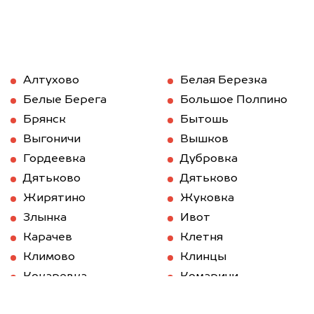
Алтухово
Белая Березка
Белые Берега
Большое Полпино
Брянск
Бытошь
Выгоничи
Вышков
Гордеевка
Дубровка
Дятьково
Дятьково
Жирятино
Жуковка
Злынка
Ивот
Карачев
Клетня
Климово
Клинцы
Кокаревка
Комаричи
Красная Гора
Локоть