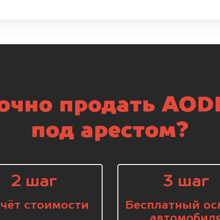
очно продать AOD
под арестом?
2 шаг
3 шаг
чёт стоимости
Бесплатный ос
автомобил