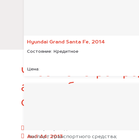
Hyundai Grand Santa Fe, 2014
Состояние:
Кредитное
Чтобы быстро про
Цена:
автомобиль, подг
следующие докум
паспорт гражданина РФ;
Audi A4, 2013
паспорт транспортного средства;