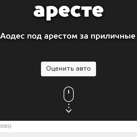
аресте
Аодес под арестом за приличные
Оценить авто
ODES)