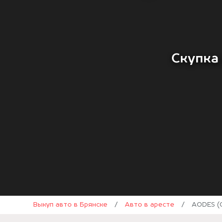
Скупка 
Выкуп авто в Брянске
/
Авто в аресте
/
AODES (