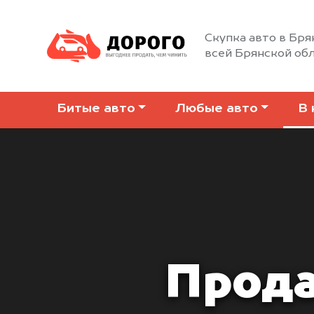
Скупка авто в Бря
всей Брянской об
Битые авто
Любые авто
В 
Прода