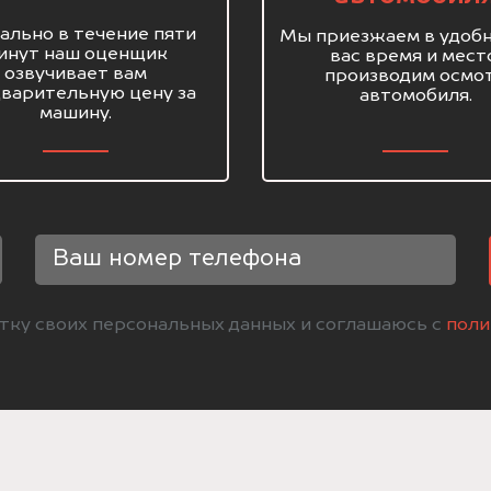
ально в течение пяти
Мы приезжаем в удобн
инут наш оценщик
вас время и мест
озвучивает вам
производим осмо
варительную цену за
автомобиля.
машину.
отку своих персональных данных и соглашаюсь с
поли