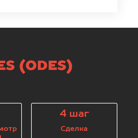
ES (ODES)
4 шаг
мотр
Сделка
я