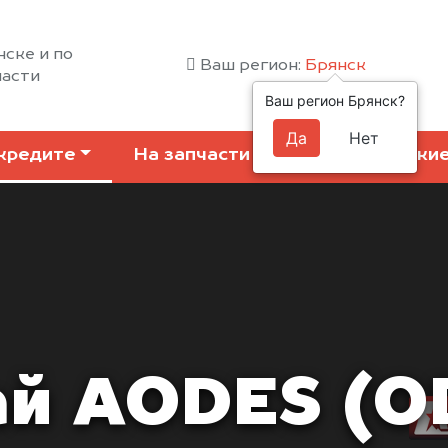
нске и по
Ваш регион:
Брянск
ласти
Ваш регион Брянск?
Да
Нет
кредите
На запчасти
Коммерчески
й AODES (O