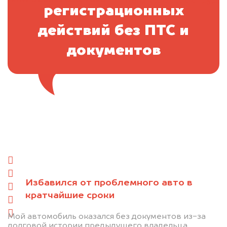
2.000.000 руб.
цена
регистрационных
действий без ПТС и
документов
Отправьте фотографии автомобиля — через
минуту эксперт-оценщик назовёт сумму.
1. Сфотографируйте машину:
спереди
сзади
Избавился от проблемного авто в
слева
кратчайшие сроки
справа
салон
Мой автомобиль оказался без документов из-за
долговой истории предыдущего владельца.