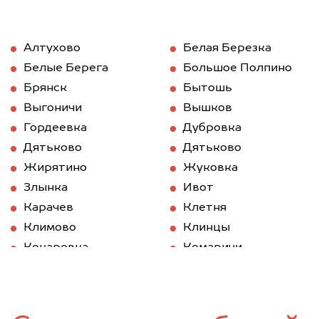
Алтухово
Белая Березка
Белые Берега
Большое Полпино
Брянск
Бытошь
Выгоничи
Вышков
Гордеевка
Дубровка
Дятьково
Дятьково
Жирятино
Жуковка
Злынка
Ивот
Карачев
Клетня
Климово
Клинцы
Кокаревка
Комаричи
Красная Гора
Локоть
Мглин
Навля
Новозыбков
Погар