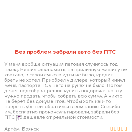
Узнайте стоимость автомобиля на
разбор с ограничением
регистрационных действий.
Мы купим ваше авто на 20.000 руб.
дороже, чем предлагают на
автоаукционах.
Без проблем забрали авто без ПТС
У меня вообще ситуация патовая случилось год
назад. Решил сэкономить, на приличную машину не
хватало, в салон смысла идти не было, кредит
брать не хотел. Приобрёл у дилера, который кинул
меня, паспорта ТС у него на руках не было. Потом
денег подсобрал, решил купить подороже, но эту
нужно продать, чтобы собрать всю сумму. А никто
Узнать стоимость
не берёт без документов. Чтобы хоть как-то
покрыть убытки, обратился в компанию. Спасибо
им, бесплатно проконсультировали, забрали без
ПТС, но дешевле от реальной стоимости.
Я даю согласие на обработку своих
персональных данных и соглашаюсь с
Артём, Брянск
политикой конфиденциальности