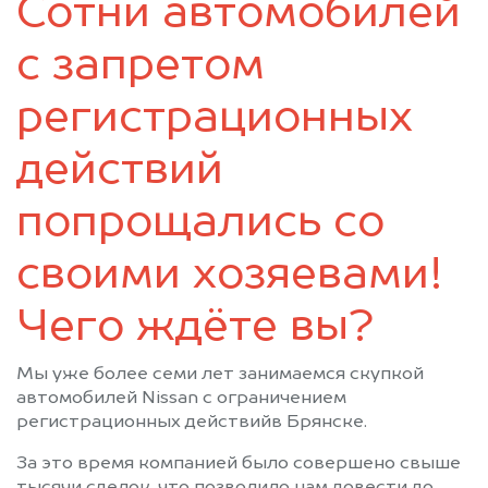
Сотни автомобилей
Почеп
Ржаница
Рогнедино
Севск
с запретом
Стародуб
Суземка
Сураж
Трубчевск
регистрационных
Унеча
действий
попрощались со
своими хозяевами!
Чего ждёте вы?
Мы уже более семи лет занимаемся скупкой
автомобилей Nissan с ограничением
регистрационных действийв Брянске.
За это время компанией было совершено свыше