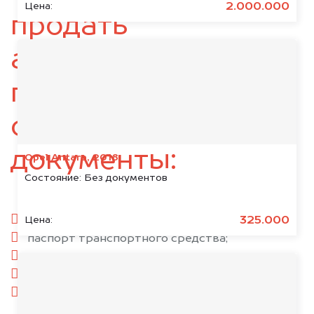
2.000.000
Цена:
продать
автомобиль,
подготовьте
следующие
документы:
Opel Antara, 2018
Состояние:
Без документов
паспорт гражданина РФ;
325.000
Цена:
паспорт транспортного средства;
свидетельство о регистрации;
комплект ключей;
при необходимости — доверенность.