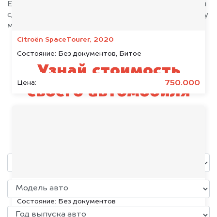
Если у вас нет всех документов, то наши юристы
сделают всё возможное, чтобы оформить сделку
максимально быстро!
Citroën SpaceTourer, 2020
Состояние:
Без документов, Битое
Узнай стоимость
750.000
Цена:
своего автомобиля
Nissan
уже через пять минут!
Volkswagen Jetta, 2015
Состояние:
Без документов