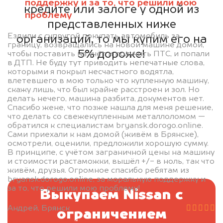
поддержку и за то, что решили мою
кредите или залоге у одной из
проблему
представленных ниже
Ездили с супругой покупать автомобиль за
организаций, то мы купим его на
границу, возвращались на новой машине домой,
5% дороже!
чтобы поставить на учёт и получить ПТС, и попали
в ДТП. Не буду тут приводить непечатные слова,
которыми я покрыл несчастного водятла,
влетевшего в мою только что купленную машину,
скажу лишь, что был крайне расстроен и зол. Но
делать нечего, машина разбита, документов нет.
Спасибо жене, что позже нашла для меня решение,
что делать со свежекупленным металлоломом —
обратился к специалистам bryansk.dorogo.online.
Сами приехали к нам домой (живём в Брянске),
осмотрели, оценили, предложили хорошую сумму.
В принципе, с учётом заграничной цены на машину
и стоимости растаможки, вышёл +/- в ноль, так что
живём, друзья. Огромное спасибо ребятам из
bryansk.dorogo.online, за моральную поддержку и
за то, что решили мою проблему!
Выкупаем Nissan с
Андрей, Брянск
ограничением
BMW 5 Series G30, 2020