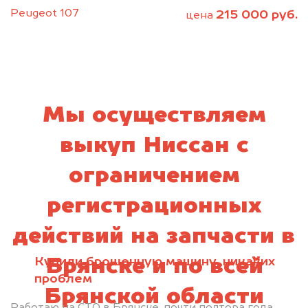
Peugeot 107
215 000 руб.
цена
Мы осуществляем
выкуп Ниссан с
ограничением
регистрационных
действий на запчасти в
Купили брошенную машину, никаких
Брянске и по всей
проблем
Брянской области
Работаю на СТО в Брянске, почти полтора года