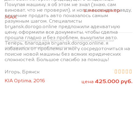
2. Отправьте фотографии на номер
Покупая машину, я об этом не знал (знаю, сам
виноват, что не проверил), и когда выяснил правду,
+79584983298 по WhatsApp*,
в мессенджер
решение продать авто показалось самым
MAX
или на электронную почту
разумным шагом. Специалисты
info@dorogo.online
bryansk.dorogo.online предложили адекватную
цену, оформили все документы, чтобы сделка
прошла гладко и без проблем, выкупили авто.
*принадлежит компании Meta Platforms, Inc., признанной экстремистской
Теперь, благодаря bryansk.dorogo.online, я
организацией и запрещённой на территории РФ
избавился от проблемы и могу сосредоточиться на
поиске новой машины без всяких юридических
сложностей. Большое спасибо за помощь!
Игорь, Брянск
KIA Optima, 2016
425.000 руб.
цена
Мы консультируем
абсолютно
БЕСПЛАТНО