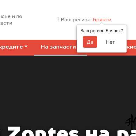
нске и по
Ваш регион:
Брянск
ласти
Ваш регион Брянск?
Да
Нет
кредите
На запчасти
Коммерчески
 Zontes на р