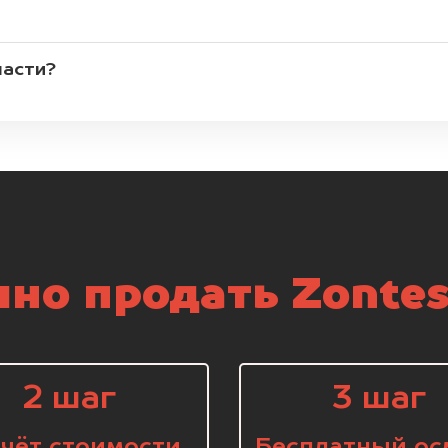
части?
но продать Zontes
2 шаг
3 шаг
чёт стоимости
Бесплатный ос