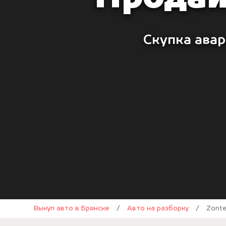
Скупка авар
Выкуп авто в Брянске
/
Авто на разборку
/
Zont