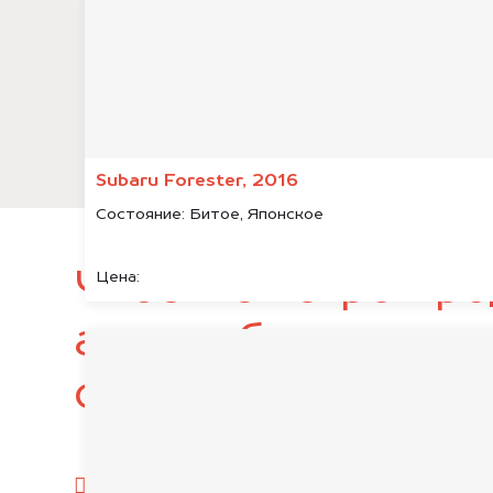
Subaru Forester, 2016
Состояние:
Битое, Японское
Чтобы быстро про
Цена:
автомобиль, подг
следующие докум
паспорт гражданина РФ;