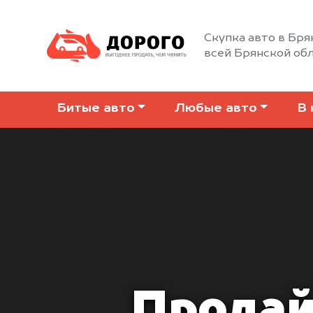
Скупка авто в Бря
всей Брянской об
Битые авто
Любые авто
В 
Продай