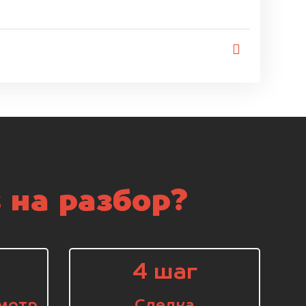
 на разбор?
4 шаг
мотр
Сделка