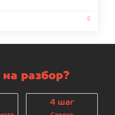
 на разбор?
4 шаг
мотр
Сделка