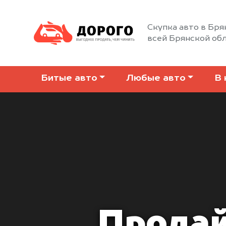
Скупка авто в Бря
всей Брянской об
Битые авто
Любые авто
В 
Продай