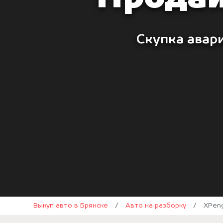
Скупка авари
Выкуп авто в Брянске
/
Авто на разборку
/
XPen