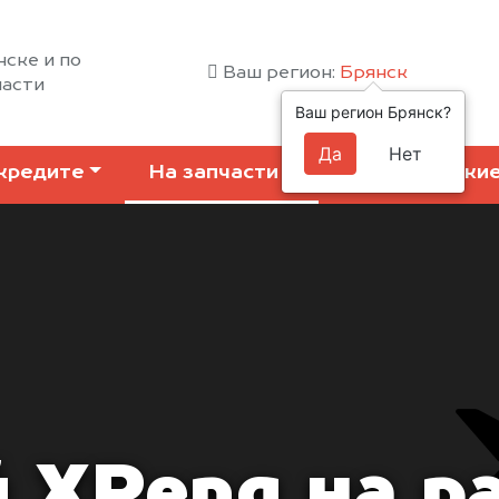
нске и по
Ваш регион:
Брянск
ласти
Ваш регион Брянск?
Да
Нет
кредите
На запчасти
Коммерчески
 XPeng на р