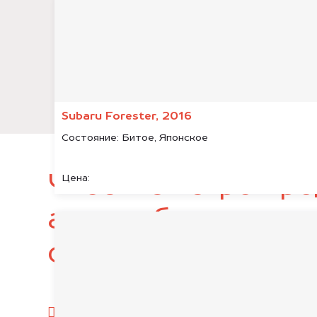
Subaru Forester, 2016
Состояние:
Битое, Японское
Чтобы быстро про
Цена:
автомобиль, подг
следующие докум
паспорт гражданина РФ;