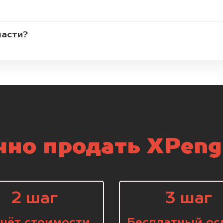
части?
но продать XPeng
2 шаг
3 шаг
чёт стоимости
Бесплатный ос