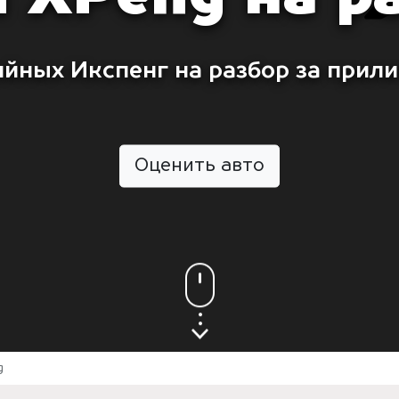
йных Икспенг на разбор за прил
Оценить авто
g