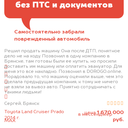
без ПТС и документов
Самостоятельно забрали
Отправьте фотографии автомобиля — через
поврежденный автомобиль
минуту эксперт-оценщик назовёт сумму.
Решил продать машину. Она после ДТП, понятное
1. Сфотографируйте машину:
дело не на ходу. Позвонил в одну компанию в
Брянске, там готовы были ее купить, но просили
доставить им машину или оплатить эвакуатор. Для
спереди
меня это все накладно. Позвонил в DOROGO.online.
сзади
Порадовало то, что машину оценили выше, чем это
сделала предыдущая компания, к тому же ничего
слева
не взяли за вывоз авто. Приятно сотрудничать с
справа
такими людьми!
салон
Сергей, Брянск
2. Отправьте фотографии на номер
Toyota Land Cruiser Prado
1 670 000
цена
+79584983298 по WhatsApp*,
в мессенджер
2014 г.
руб.
MAX
или на электронную почту
info@dorogo.online