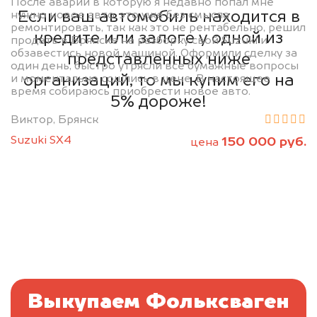
После аварии в которую я недавно попал мне
Если ваш автомобиль находится в
нужно новое авто, это уже без смысла
ремонтировать, так как это не рентабельно, решил
кредите или залоге у одной из
продать в Брянске на разборку свой Suzuki и
обзавестись новой машиной. Оформили сделку за
представленных ниже
один день, быстро утрясли все бумажные вопросы
организаций, то мы купим его на
и моментально сошлись в цене. В настоящее
время собираюсь приобрести новое авто.
5% дороже!
Виктор, Брянск
Suzuki SX4
150 000 руб.
цена
Выкупаем Фольксваген