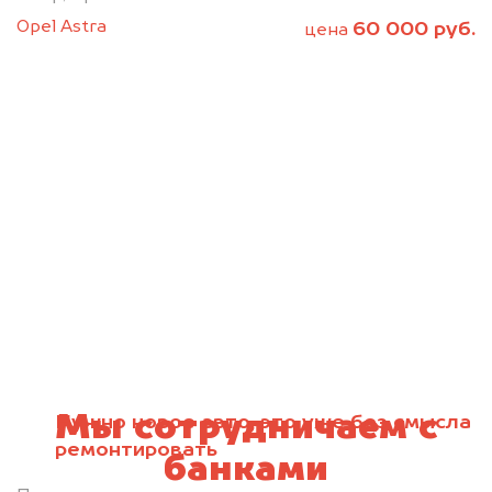
Opel Astra
60 000 руб.
цена
Мы сотрудничаем с
Нужно новое авто, это уже без смысла
ремонтировать
банками