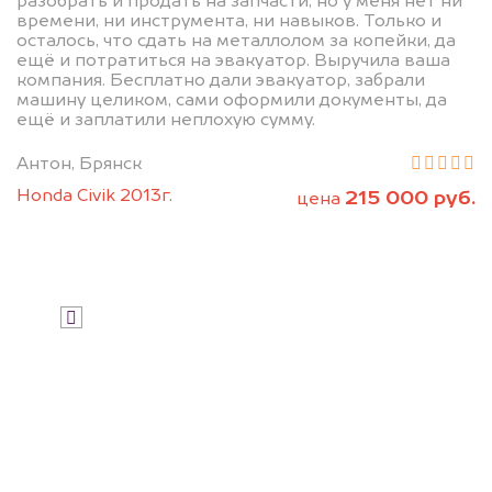
разобрать и продать на запчасти, но у меня нет ни
дороже, чем предлагают на
времени, ни инструмента, ни навыков. Только и
осталось, что сдать на металлолом за копейки, да
автоаукционах.
ещё и потратиться на эвакуатор. Выручила ваша
компания. Бесплатно дали эвакуатор, забрали
машину целиком, сами оформили документы, да
ещё и заплатили неплохую сумму.
Антон, Брянск
Honda Civik 2013г.
215 000 руб.
цена
Узнать стоимость
Я даю согласие на обработку своих
персональных данных и соглашаюсь с
политикой конфиденциальности