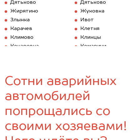
Дятьково
Дятьково
Жирятино
Жуковка
Злынка
Ивот
Карачев
Клетня
Климово
Клинцы
Кокаревка
Комаричи
Красная Гора
Локоть
Мглин
Навля
Новозыбков
Погар
Сотни аварийных
Почеп
Ржаница
Рогнедино
Севск
автомобилей
Стародуб
Суземка
Сураж
Трубчевск
попрощались со
Унеча
своими хозяевами!