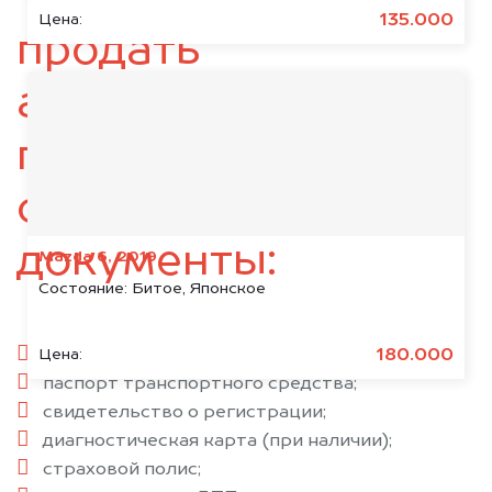
135.000
Цена:
продать
автомобиль,
подготовьте
следующие
документы:
Mazda 6, 2019
Состояние:
Битое, Японское
паспорт гражданина РФ;
180.000
Цена:
паспорт транспортного средства;
свидетельство о регистрации;
диагностическая карта (при наличии);
страховой полис;