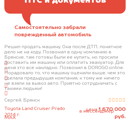
ПТС и документов
Самостоятельно забрали
Отправьте фотографии автомобиля — через
поврежденный автомобиль
минуту эксперт-оценщик назовёт сумму.
Решил продать машину. Она после ДТП, понятное
1. Сфотографируйте машину:
дело не на ходу. Позвонил в одну компанию в
Брянске, там готовы были ее купить, но просили
доставить им машину или оплатить эвакуатор. Для
спереди
меня это все накладно. Позвонил в DOROGO.online.
сзади
Порадовало то, что машину оценили выше, чем это
сделала предыдущая компания, к тому же ничего
слева
не взяли за вывоз авто. Приятно сотрудничать с
справа
такими людьми!
салон
Сергей, Брянск
2. Отправьте фотографии на номер
Toyota Land Cruiser Prado
1 670 000
цена
+79584983298 по WhatsApp*,
в мессенджер
2014 г.
руб.
MAX
или на электронную почту
info@dorogo.online