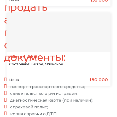
135.000
Цена:
продать
автомобиль,
подготовьте
следующие
документы:
Mazda 6, 2019
Состояние:
Битое, Японское
паспорт гражданина РФ;
180.000
Цена:
паспорт транспортного средства;
свидетельство о регистрации;
диагностическая карта (при наличии);
страховой полис;
копия справки о ДТП.