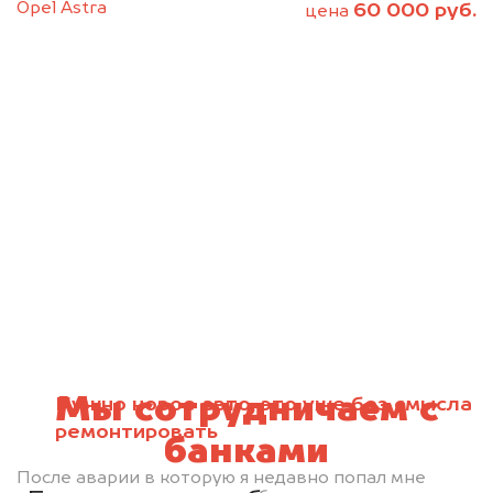
Opel Astra
60 000 руб.
цена
Мы сотрудничаем с
Нужно новое авто, это уже без смысла
ремонтировать
банками
После аварии в которую я недавно попал мне