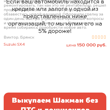
Если ваш автомобиль находится в
нужно новое авто, это уже без смысла
ремонтировать, так как это не рентабельно, решил
кредите или залоге у одной из
продать в Брянске на разборку свой Suzuki и
обзавестись новой машиной. Оформили сделку за
представленных ниже
один день, быстро утрясли все бумажные вопросы
организаций, то мы купим его на
и моментально сошлись в цене. В настоящее
время собираюсь приобрести новое авто.
5% дороже!
Виктор, Брянск
Suzuki SX4
150 000 руб.
цена
Выкупаем Шакман без