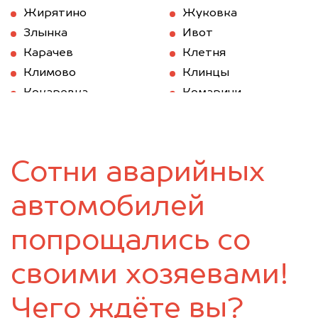
Жирятино
Жуковка
Злынка
Ивот
Карачев
Клетня
Климово
Клинцы
Кокаревка
Комаричи
Красная Гора
Локоть
Мглин
Навля
Новозыбков
Погар
Сотни аварийных
Почеп
Ржаница
Рогнедино
Севск
автомобилей
Стародуб
Суземка
Сураж
Трубчевск
попрощались со
Унеча
своими хозяевами!
Чего ждёте вы?