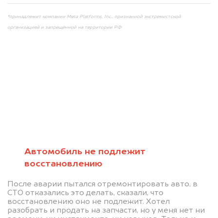
*принадлежит компании Meta Platforms, Inc., признанной экстремистской
организацией и запрещённой на территории РФ
Мы консультируем
абсолютно
БЕСПЛАТНО
Автомобиль не подлежит
восстановлению
Узнайте стоимость автомобиля на
После аварии пытался отремонтировать авто, в
разборку.
СТО отказались это делать, сказали, что
восстановлению оно не подлежит. Хотел
Мы купим ваше авто на 20.000 руб.
разобрать и продать на запчасти, но у меня нет ни