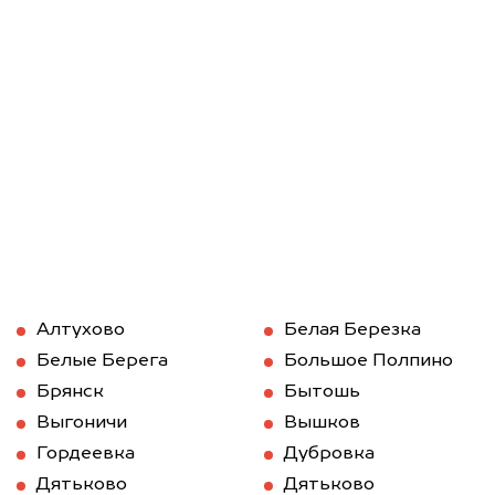
Алтухово
Белая Березка
Белые Берега
Большое Полпино
Брянск
Бытошь
Выгоничи
Вышков
Гордеевка
Дубровка
Дятьково
Дятьково