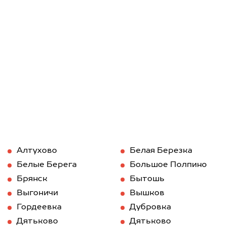
Алтухово
Белая Березка
Белые Берега
Большое Полпино
Брянск
Бытошь
Выгоничи
Вышков
Гордеевка
Дубровка
Дятьково
Дятьково