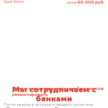
Opel Astra
60 000 руб.
цена
Мы сотрудничаем с
Нужно новое авто, это уже без смысла
ремонтировать
банками
После аварии в которую я недавно попал мне