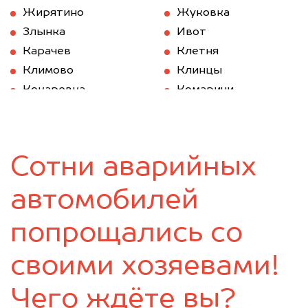
Жирятино
Жуковка
Злынка
Ивот
Карачев
Клетня
Климово
Клинцы
Кокаревка
Комаричи
Красная Гора
Локоть
Мглин
Навля
Новозыбков
Погар
Сотни аварийных
Почеп
Ржаница
Рогнедино
Севск
автомобилей
Стародуб
Суземка
Сураж
Трубчевск
попрощались со
Унеча
своими хозяевами!
Чего ждёте вы?