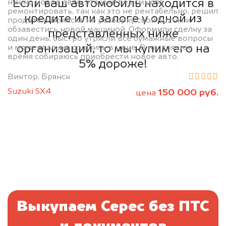
Если ваш автомобиль находится в
нужно новое авто, это уже без смысла
ремонтировать, так как это не рентабельно, решил
кредите или залоге у одной из
продать в Брянске на разборку свой Suzuki и
обзавестись новой машиной. Оформили сделку за
представленных ниже
один день, быстро утрясли все бумажные вопросы
организаций, то мы купим его на
и моментально сошлись в цене. В настоящее
время собираюсь приобрести новое авто.
5% дороже!
Виктор, Брянск
Suzuki SX4
150 000 руб.
цена
Выкупаем Серес без ПТС