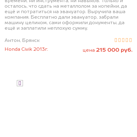
дороже, чем предлагают на
времени, ни инструмента, ни навыков. Только и
осталось, что сдать на металлолом за копейки, да
автоаукционах.
ещё и потратиться на эвакуатор. Выручила ваша
компания. Бесплатно дали эвакуатор, забрали
машину целиком, сами оформили документы, да
ещё и заплатили неплохую сумму.
Антон, Брянск
Honda Civik 2013г.
215 000 руб.
цена
Узнать стоимость
Я даю согласие на обработку своих
персональных данных и соглашаюсь с
политикой конфиденциальности