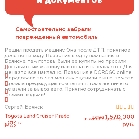
и документов
Самостоятельно забрали
Отправьте фотографии автомобиля — через
поврежденный автомобиль
минуту эксперт-оценщик назовёт сумму.
Решил продать машину. Она после ДТП, понятное
1. Сфотографируйте машину:
дело не на ходу. Позвонил в одну компанию в
Брянске, там готовы были ее купить, но просили
доставить им машину или оплатить эвакуатор. Для
спереди
меня это все накладно. Позвонил в DOROGO.online.
сзади
Порадовало то, что машину оценили выше, чем это
сделала предыдущая компания, к тому же ничего
слева
не взяли за вывоз авто. Приятно сотрудничать с
справа
такими людьми!
салон
Сергей, Брянск
2. Отправьте фотографии на номер
Toyota Land Cruiser Prado
1 670 000
цена
+79584983298 по WhatsApp*,
в мессенджер
2014 г.
руб.
MAX
или на электронную почту
info@dorogo.online