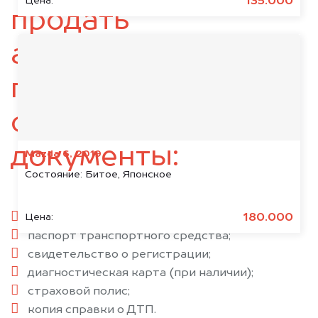
135.000
Цена:
продать
автомобиль,
подготовьте
следующие
документы:
Mazda 6, 2019
Состояние:
Битое, Японское
паспорт гражданина РФ;
180.000
Цена:
паспорт транспортного средства;
свидетельство о регистрации;
диагностическая карта (при наличии);
страховой полис;
копия справки о ДТП.