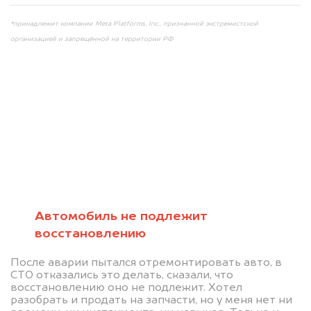
*принадлежит компании Meta Platforms, Inc., признанной экстремистской
организацией и запрещённой на территории РФ
Мы консультируем
абсолютно
БЕСПЛАТНО
Автомобиль не подлежит
восстановлению
Узнайте стоимость автомобиля на
После аварии пытался отремонтировать авто, в
разборку.
СТО отказались это делать, сказали, что
восстановлению оно не подлежит. Хотел
Мы купим ваше авто на 20.000 руб.
разобрать и продать на запчасти, но у меня нет ни