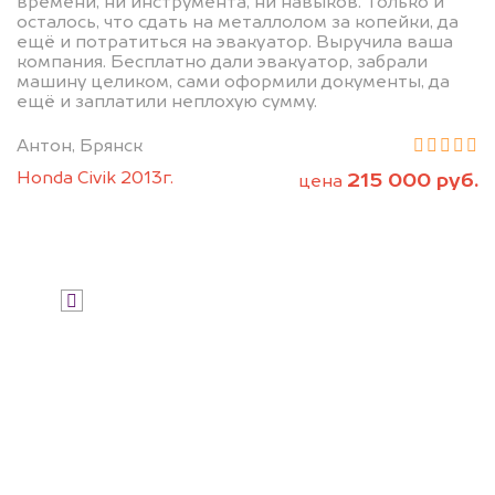
дороже, чем предлагают на
времени, ни инструмента, ни навыков. Только и
осталось, что сдать на металлолом за копейки, да
автоаукционах.
ещё и потратиться на эвакуатор. Выручила ваша
компания. Бесплатно дали эвакуатор, забрали
машину целиком, сами оформили документы, да
ещё и заплатили неплохую сумму.
Антон, Брянск
Honda Civik 2013г.
215 000 руб.
цена
Узнать стоимость
Я даю согласие на обработку своих
персональных данных и соглашаюсь с
политикой конфиденциальности