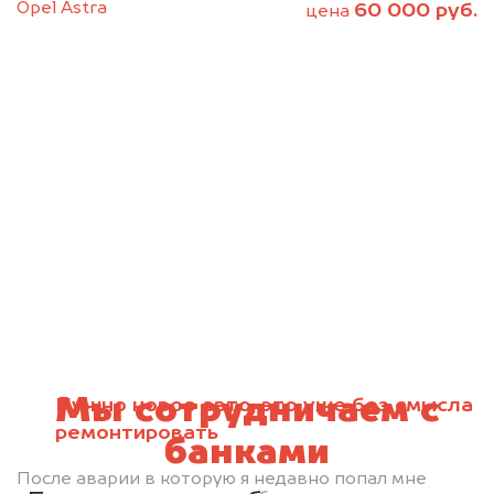
Opel Astra
60 000 руб.
цена
Мы сотрудничаем с
Нужно новое авто, это уже без смысла
ремонтировать
банками
После аварии в которую я недавно попал мне