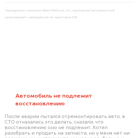
*принадлежит компании Meta Platforms, Inc., признанной экстремистской
организацией и запрещённой на территории РФ
Мы консультируем
абсолютно
БЕСПЛАТНО
Автомобиль не подлежит
восстановлению
Узнайте стоимость автомобиля на
После аварии пытался отремонтировать авто, в
разборку.
СТО отказались это делать, сказали, что
восстановлению оно не подлежит. Хотел
Мы купим ваше авто на 20.000 руб.
разобрать и продать на запчасти, но у меня нет ни