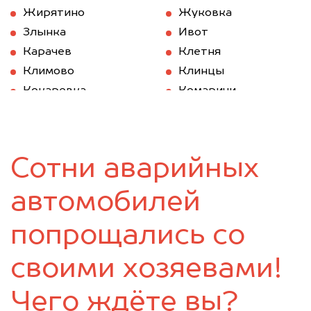
Жирятино
Жуковка
Злынка
Ивот
Карачев
Клетня
Климово
Клинцы
Кокаревка
Комаричи
Красная Гора
Локоть
Мглин
Навля
Новозыбков
Погар
Сотни аварийных
Почеп
Ржаница
Рогнедино
Севск
автомобилей
Стародуб
Суземка
Сураж
Трубчевск
попрощались со
Унеча
своими хозяевами!
Чего ждёте вы?