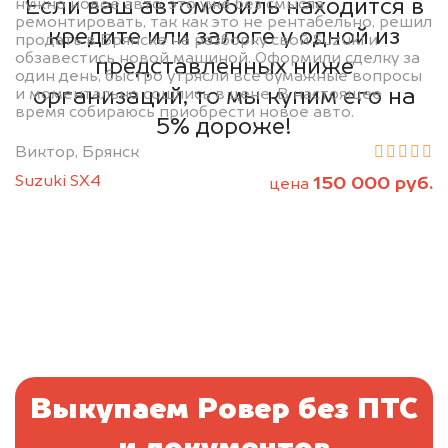
Если ваш автомобиль находится в
нужно новое авто, это уже без смысла
ремонтировать, так как это не рентабельно, решил
кредите или залоге у одной из
продать в Брянске на разборку свой Suzuki и
обзавестись новой машиной. Оформили сделку за
представленных ниже
один день, быстро утрясли все бумажные вопросы
организаций, то мы купим его на
и моментально сошлись в цене. В настоящее
время собираюсь приобрести новое авто.
5% дороже!
Виктор, Брянск
Suzuki SX4
150 000 руб.
цена
Выкупаем Ровер без ПТС