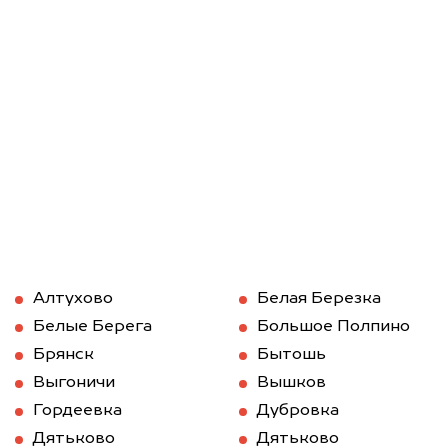
Алтухово
Белая Березка
Белые Берега
Большое Полпино
Брянск
Бытошь
Выгоничи
Вышков
Гордеевка
Дубровка
Дятьково
Дятьково