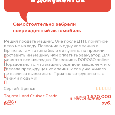
и документов
Самостоятельно забрали
Отправьте фотографии автомобиля — через
поврежденный автомобиль
минуту эксперт-оценщик назовёт сумму.
Решил продать машину. Она после ДТП, понятное
1. Сфотографируйте машину:
дело не на ходу. Позвонил в одну компанию в
Брянске, там готовы были ее купить, но просили
доставить им машину или оплатить эвакуатор. Для
спереди
меня это все накладно. Позвонил в DOROGO.online.
сзади
Порадовало то, что машину оценили выше, чем это
сделала предыдущая компания, к тому же ничего
слева
не взяли за вывоз авто. Приятно сотрудничать с
справа
такими людьми!
салон
Сергей, Брянск
2. Отправьте фотографии на номер
Toyota Land Cruiser Prado
1 670 000
цена
+79584983298 по WhatsApp*,
в мессенджер
2014 г.
руб.
MAX
или на электронную почту
info@dorogo.online