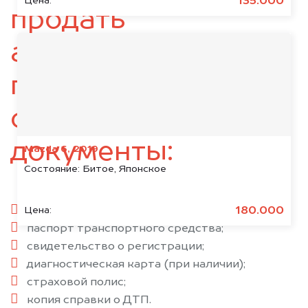
135.000
Цена:
продать
автомобиль,
подготовьте
следующие
документы:
Mazda 6, 2019
Состояние:
Битое, Японское
паспорт гражданина РФ;
180.000
Цена:
паспорт транспортного средства;
свидетельство о регистрации;
диагностическая карта (при наличии);
страховой полис;
копия справки о ДТП.