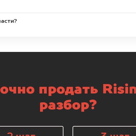
части?
очно продать Risin
разбор?