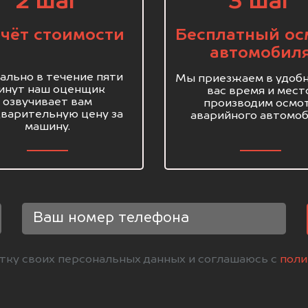
2 шаг
3 шаг
чёт стоимости
Бесплатный ос
автомобил
ально в течение пяти
Мы приезжаем в удобн
инут наш оценщик
вас время и мест
озвучивает вам
производим осмо
варительную цену за
аварийного автомоб
машину.
отку своих персональных данных и соглашаюсь с
поли