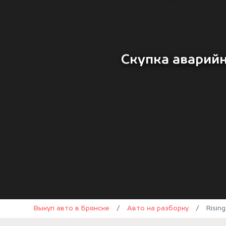
Скупка аварийн
Выкуп авто в Брянске
/
Авто на разборку
/
Risin