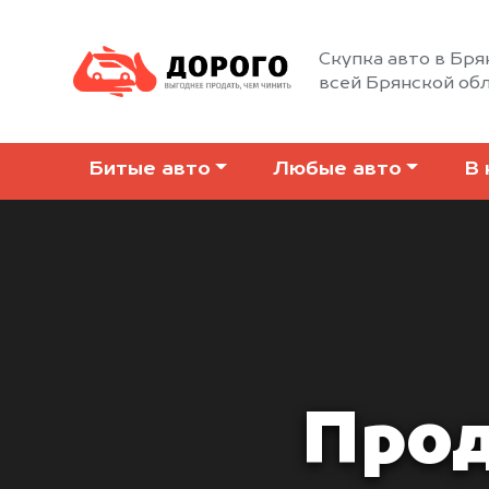
Скупка авто в Бря
всей Брянской об
Битые авто
Любые авто
В 
Прод