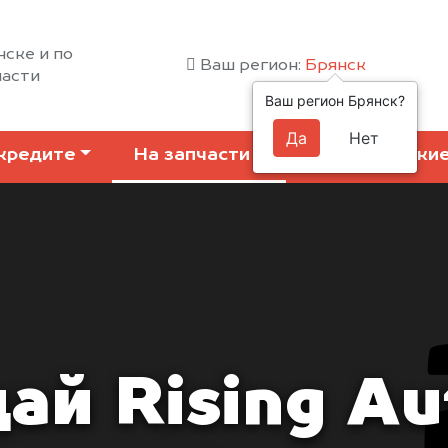
нске и по
Ваш регион:
Брянск
ласти
Ваш регион Брянск?
Да
Нет
кредите
На запчасти
Коммерчески
ай Rising Au