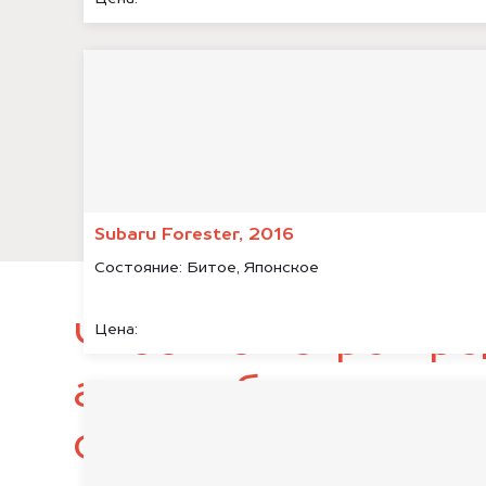
Subaru Forester, 2016
Состояние:
Битое, Японское
Чтобы быстро про
Цена:
автомобиль, подг
следующие докум