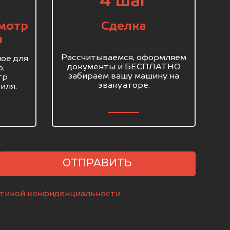
4 шаг
мотр
Сделка
я
Рассчитываемся, оформляем
ое для
документы и БЕСПЛАТНО
о,
забираем вашу машину на
тр
эвакуаторе.
иля.
ОТПРАВИТЬ
тикой конфиденциальности