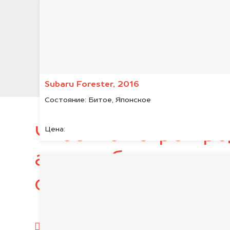
Subaru Forester, 2016
Состояние:
Битое, Японское
Чтобы быстро про
Цена:
автомобиль, подг
следующие докум
паспорт гражданина РФ;