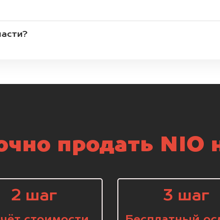
части?
чно продать NIO 
2 шаг
3 шаг
чёт стоимости
Бесплатный ос