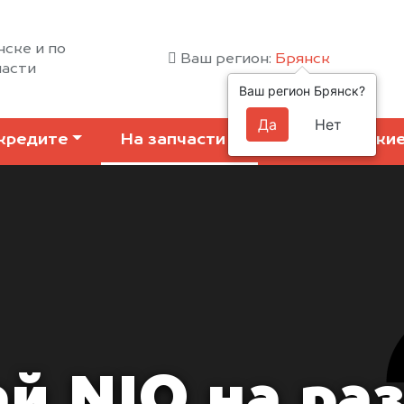
нске и по
Ваш регион:
Брянск
ласти
Ваш регион Брянск?
Да
Нет
кредите
На запчасти
Коммерчески
й NIO на ра