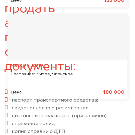
135.000
Цена:
продать
автомобиль,
подготовьте
следующие
документы:
Mazda 6, 2019
Состояние:
Битое, Японское
паспорт гражданина РФ;
180.000
Цена:
паспорт транспортного средства;
свидетельство о регистрации;
диагностическая карта (при наличии);
страховой полис;
копия справки о ДТП.