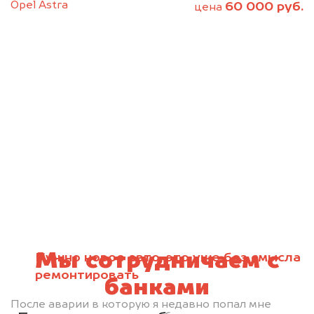
Opel Astra
60 000 руб.
цена
Мы сотрудничаем с
Нужно новое авто, это уже без смысла
ремонтировать
банками
После аварии в которую я недавно попал мне