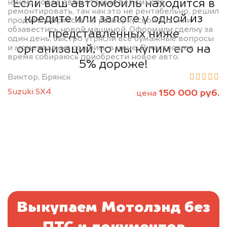
Если ваш автомобиль находится в
нужно новое авто, это уже без смысла
ремонтировать, так как это не рентабельно, решил
кредите или залоге у одной из
продать в Брянске на разборку свой Suzuki и
обзавестись новой машиной. Оформили сделку за
представленных ниже
один день, быстро утрясли все бумажные вопросы
организаций, то мы купим его на
и моментально сошлись в цене. В настоящее
время собираюсь приобрести новое авто.
5% дороже!
Виктор, Брянск
Suzuki SX4
150 000 руб.
цена
Выкупаем Мотолэнд без