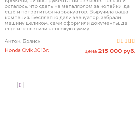
дороже, чем предлагают на
времени, ни инструмента, ни навыков. Только и
осталось, что сдать на металлолом за копейки, да
автоаукционах.
ещё и потратиться на эвакуатор. Выручила ваша
компания. Бесплатно дали эвакуатор, забрали
машину целиком, сами оформили документы, да
ещё и заплатили неплохую сумму.
Антон, Брянск
Honda Civik 2013г.
215 000 руб.
цена
Узнать стоимость
Я даю согласие на обработку своих
персональных данных и соглашаюсь с
политикой конфиденциальности