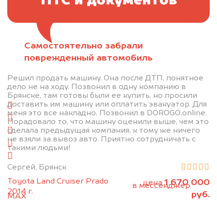
ПТС и документов
Самостоятельно забрали
Отправьте фотографии автомобиля — через
поврежденный автомобиль
минуту эксперт-оценщик назовёт сумму.
Решил продать машину. Она после ДТП, понятное
1. Сфотографируйте машину:
дело не на ходу. Позвонил в одну компанию в
Брянске, там готовы были ее купить, но просили
доставить им машину или оплатить эвакуатор. Для
спереди
меня это все накладно. Позвонил в DOROGO.online.
сзади
Порадовало то, что машину оценили выше, чем это
сделала предыдущая компания, к тому же ничего
слева
не взяли за вывоз авто. Приятно сотрудничать с
справа
такими людьми!
салон
Сергей, Брянск
2. Отправьте фотографии на номер
Toyota Land Cruiser Prado
1 670 000
цена
+79584983298 по WhatsApp*,
в мессенджер
2014 г.
руб.
MAX
или на электронную почту
info@dorogo.online