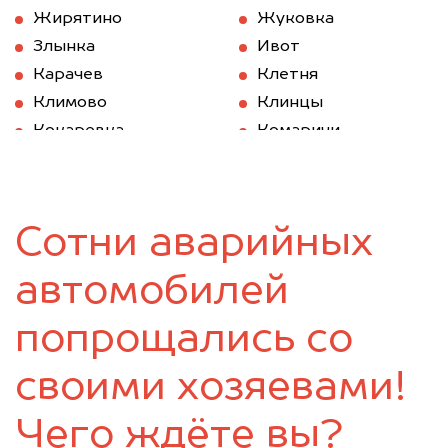
Жирятино
Жуковка
Злынка
Ивот
Карачев
Клетня
Климово
Клинцы
Кокаревка
Комаричи
Красная Гора
Локоть
Мглин
Навля
Новозыбков
Погар
Сотни аварийных
Почеп
Ржаница
Рогнедино
Севск
автомобилей
Стародуб
Суземка
Сураж
Трубчевск
попрощались со
Унеча
своими хозяевами!
Чего ждёте вы?