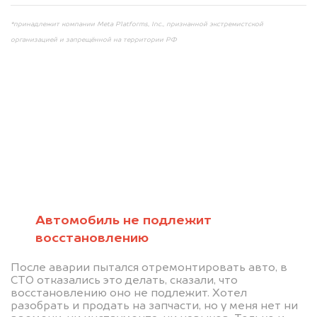
*принадлежит компании Meta Platforms, Inc., признанной экстремистской
организацией и запрещённой на территории РФ
Мы консультируем
абсолютно
БЕСПЛАТНО
Автомобиль не подлежит
восстановлению
Узнайте стоимость автомобиля на
После аварии пытался отремонтировать авто, в
разборку.
СТО отказались это делать, сказали, что
восстановлению оно не подлежит. Хотел
Мы купим ваше авто на 20.000 руб.
разобрать и продать на запчасти, но у меня нет ни