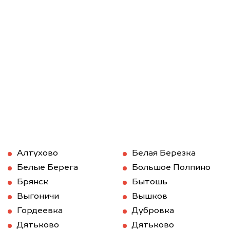
Алтухово
Белая Березка
Белые Берега
Большое Полпино
Брянск
Бытошь
Выгоничи
Вышков
Гордеевка
Дубровка
Дятьково
Дятьково