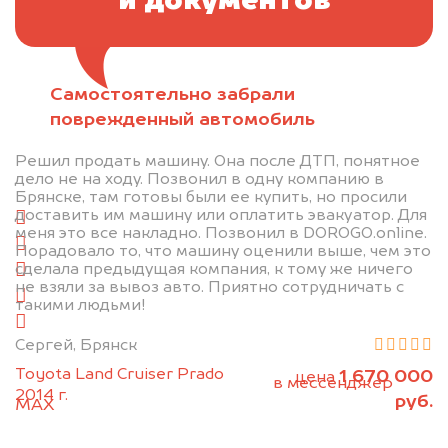
и документов
Самостоятельно забрали
Отправьте фотографии автомобиля — через
поврежденный автомобиль
минуту эксперт-оценщик назовёт сумму.
Решил продать машину. Она после ДТП, понятное
1. Сфотографируйте машину:
дело не на ходу. Позвонил в одну компанию в
Брянске, там готовы были ее купить, но просили
доставить им машину или оплатить эвакуатор. Для
спереди
меня это все накладно. Позвонил в DOROGO.online.
сзади
Порадовало то, что машину оценили выше, чем это
сделала предыдущая компания, к тому же ничего
слева
не взяли за вывоз авто. Приятно сотрудничать с
справа
такими людьми!
салон
Сергей, Брянск
2. Отправьте фотографии на номер
Toyota Land Cruiser Prado
1 670 000
цена
+79584983298 по WhatsApp*,
в мессенджер
2014 г.
руб.
MAX
или на электронную почту
info@dorogo.online