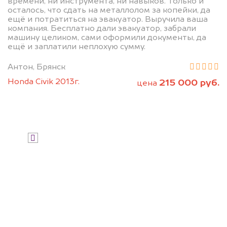
дороже, чем предлагают на
времени, ни инструмента, ни навыков. Только и
осталось, что сдать на металлолом за копейки, да
автоаукционах.
ещё и потратиться на эвакуатор. Выручила ваша
компания. Бесплатно дали эвакуатор, забрали
машину целиком, сами оформили документы, да
ещё и заплатили неплохую сумму.
Антон, Брянск
Honda Civik 2013г.
215 000 руб.
цена
Узнать стоимость
Я даю согласие на обработку своих
персональных данных и соглашаюсь с
политикой конфиденциальности