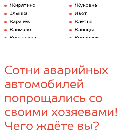
Жирятино
Жуковка
Злынка
Ивот
Карачев
Клетня
Климово
Клинцы
Кокаревка
Комаричи
Красная Гора
Локоть
Мглин
Навля
Новозыбков
Погар
Сотни аварийных
Почеп
Ржаница
Рогнедино
Севск
автомобилей
Стародуб
Суземка
Сураж
Трубчевск
попрощались со
Унеча
своими хозяевами!
Чего ждёте вы?