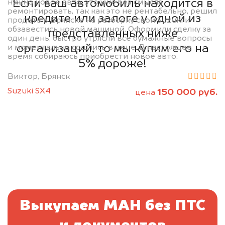
Если ваш автомобиль находится в
нужно новое авто, это уже без смысла
ремонтировать, так как это не рентабельно, решил
кредите или залоге у одной из
продать в Брянске на разборку свой Suzuki и
обзавестись новой машиной. Оформили сделку за
представленных ниже
один день, быстро утрясли все бумажные вопросы
организаций, то мы купим его на
и моментально сошлись в цене. В настоящее
время собираюсь приобрести новое авто.
5% дороже!
Виктор, Брянск
Suzuki SX4
150 000 руб.
цена
Выкупаем МАН без ПТС