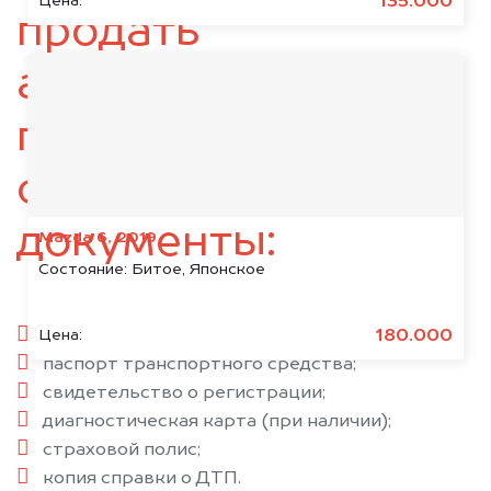
135.000
Цена:
продать
автомобиль,
подготовьте
следующие
документы:
Mazda 6, 2019
Состояние:
Битое, Японское
паспорт гражданина РФ;
180.000
Цена:
паспорт транспортного средства;
свидетельство о регистрации;
диагностическая карта (при наличии);
страховой полис;
копия справки о ДТП.