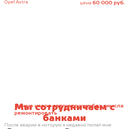
Opel Astra
60 000 руб.
цена
Мы сотрудничаем с
Нужно новое авто, это уже без смысла
ремонтировать
банками
После аварии в которую я недавно попал мне