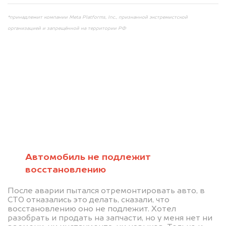
*принадлежит компании Meta Platforms, Inc., признанной экстремистской
организацией и запрещённой на территории РФ
Мы консультируем
абсолютно
БЕСПЛАТНО
Автомобиль не подлежит
восстановлению
Узнайте стоимость автомобиля на
После аварии пытался отремонтировать авто, в
разборку.
СТО отказались это делать, сказали, что
восстановлению оно не подлежит. Хотел
Мы купим ваше авто на 20.000 руб.
разобрать и продать на запчасти, но у меня нет ни