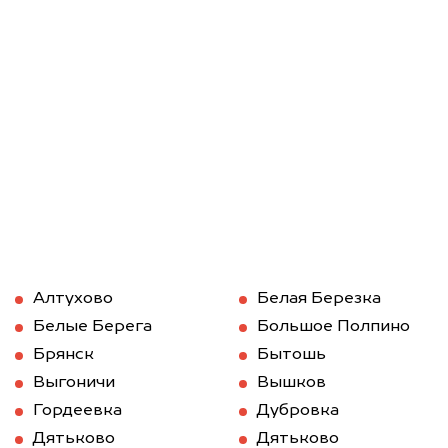
Алтухово
Белая Березка
Белые Берега
Большое Полпино
Брянск
Бытошь
Выгоничи
Вышков
Гордеевка
Дубровка
Дятьково
Дятьково