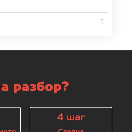
а разбор?
4 шаг
мотр
Сделка