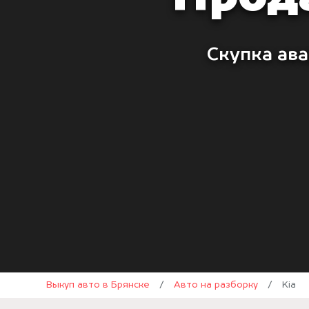
Скупка ава
Выкуп авто в Брянске
/
Авто на разборку
/
Kia