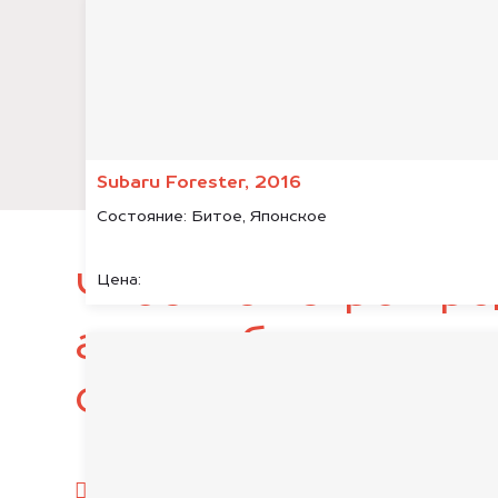
Subaru Forester, 2016
Состояние:
Битое, Японское
Чтобы быстро про
Цена:
автомобиль, подг
следующие докум
паспорт гражданина РФ;