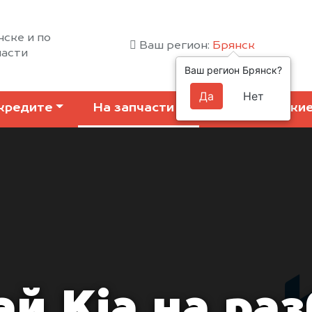
нске и по
Ваш регион:
Брянск
ласти
Ваш регион Брянск?
Да
Нет
кредите
На запчасти
Коммерчески
й Kia на ра