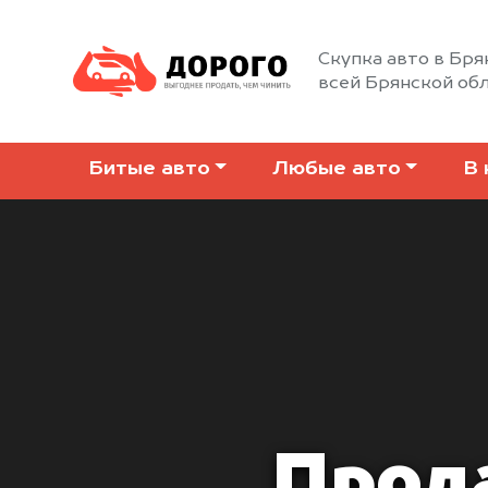
Скупка авто в Бря
всей Брянской об
Битые авто
Любые авто
В 
Прода