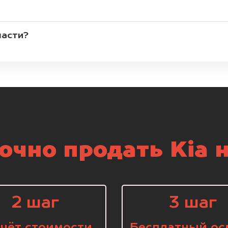
части?
очно продать Kia н
2 шаг
3 шаг
чёт стоимости
Бесплатный ос