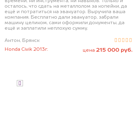
дороже, чем предлагают на
времени, ни инструмента, ни навыков. Только и
осталось, что сдать на металлолом за копейки, да
автоаукционах.
ещё и потратиться на эвакуатор. Выручила ваша
компания. Бесплатно дали эвакуатор, забрали
машину целиком, сами оформили документы, да
ещё и заплатили неплохую сумму.
Антон, Брянск
Honda Civik 2013г.
215 000 руб.
цена
Узнать стоимость
Я даю согласие на обработку своих
персональных данных и соглашаюсь с
политикой конфиденциальности