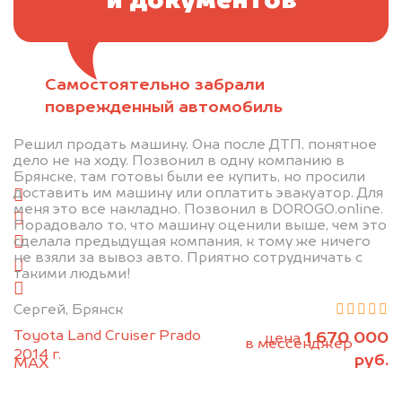
и документов
Самостоятельно забрали
Отправьте фотографии автомобиля — через
поврежденный автомобиль
минуту эксперт-оценщик назовёт сумму.
Решил продать машину. Она после ДТП, понятное
1. Сфотографируйте машину:
дело не на ходу. Позвонил в одну компанию в
Брянске, там готовы были ее купить, но просили
доставить им машину или оплатить эвакуатор. Для
спереди
меня это все накладно. Позвонил в DOROGO.online.
сзади
Порадовало то, что машину оценили выше, чем это
сделала предыдущая компания, к тому же ничего
слева
не взяли за вывоз авто. Приятно сотрудничать с
справа
такими людьми!
салон
Сергей, Брянск
2. Отправьте фотографии на номер
Toyota Land Cruiser Prado
1 670 000
цена
+79584983298 по WhatsApp*,
в мессенджер
2014 г.
руб.
MAX
или на электронную почту
info@dorogo.online