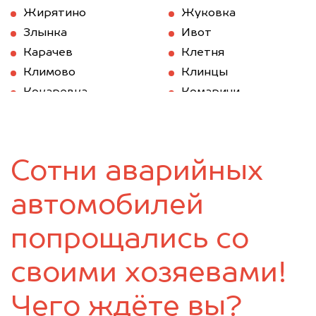
Жирятино
Жуковка
Злынка
Ивот
Карачев
Клетня
Климово
Клинцы
Кокаревка
Комаричи
Красная Гора
Локоть
Мглин
Навля
Новозыбков
Погар
Сотни аварийных
Почеп
Ржаница
Рогнедино
Севск
автомобилей
Стародуб
Суземка
Сураж
Трубчевск
попрощались со
Унеча
своими хозяевами!
Чего ждёте вы?