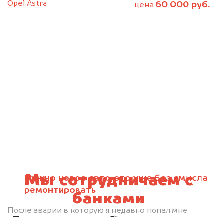
Opel Astra
60 000 руб.
цена
Мы сотрудничаем с
Нужно новое авто, это уже без смысла
ремонтировать
банками
После аварии в которую я недавно попал мне