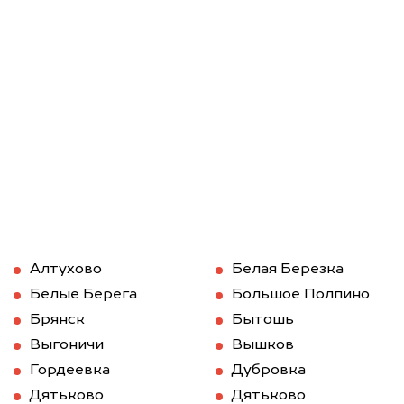
Алтухово
Белая Березка
Белые Берега
Большое Полпино
Брянск
Бытошь
Выгоничи
Вышков
Гордеевка
Дубровка
Дятьково
Дятьково