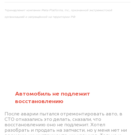
*принадлежит компании Meta Platforms, Inc., признанной экстремистской
организацией и запрещённой на территории РФ
Мы консультируем
абсолютно
БЕСПЛАТНО
Автомобиль не подлежит
восстановлению
Узнайте стоимость автомобиля на
После аварии пытался отремонтировать авто, в
разборку.
СТО отказались это делать, сказали, что
восстановлению оно не подлежит. Хотел
Мы купим ваше авто на 20.000 руб.
разобрать и продать на запчасти, но у меня нет ни