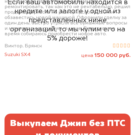
Если ваш автомобиль находится в
нужно новое авто, это уже без смысла
ремонтировать, так как это не рентабельно, решил
кредите или залоге у одной из
продать в Брянске на разборку свой Suzuki и
обзавестись новой машиной. Оформили сделку за
представленных ниже
один день, быстро утрясли все бумажные вопросы
организаций, то мы купим его на
и моментально сошлись в цене. В настоящее
время собираюсь приобрести новое авто.
5% дороже!
Виктор, Брянск
Suzuki SX4
150 000 руб.
цена
Выкупаем Джип без ПТС