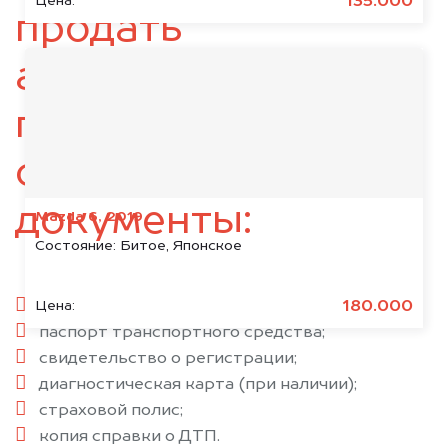
135.000
Цена:
продать
автомобиль,
подготовьте
следующие
документы:
Mazda 6, 2019
Состояние:
Битое, Японское
паспорт гражданина РФ;
180.000
Цена:
паспорт транспортного средства;
свидетельство о регистрации;
диагностическая карта (при наличии);
страховой полис;
копия справки о ДТП.