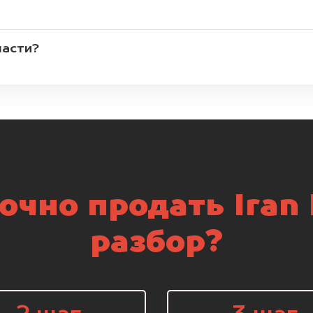
части?
очно продать Iran 
разбор?