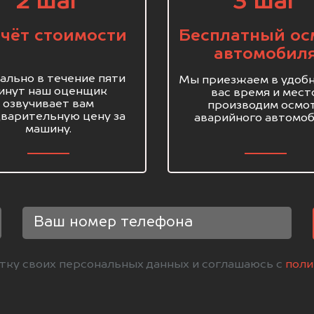
2 шаг
3 шаг
чёт стоимости
Бесплатный ос
автомобил
ально в течение пяти
Мы приезжаем в удобн
инут наш оценщик
вас время и мест
озвучивает вам
производим осмо
варительную цену за
аварийного автомоб
машину.
отку своих персональных данных и соглашаюсь с
поли