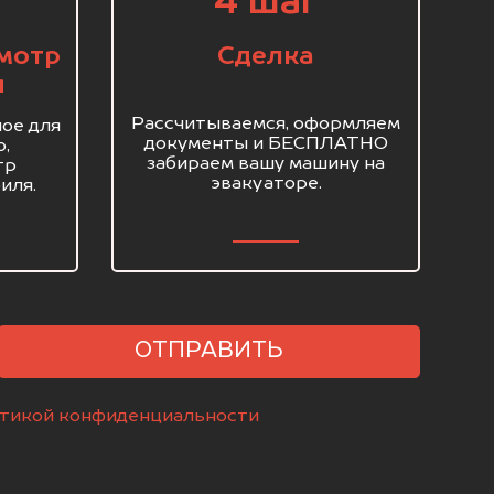
4 шаг
мотр
Сделка
я
Рассчитываемся, оформляем
ое для
документы и БЕСПЛАТНО
о,
забираем вашу машину на
тр
эвакуаторе.
иля.
ОТПРАВИТЬ
тикой конфиденциальности