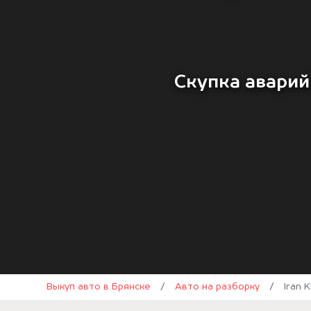
Скупка аварий
Выкуп авто в Брянске
/
Авто на разборку
/
Iran 