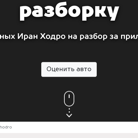
разборку
ных Иран Ходро на разбор за при
Оценить авто
Khodro