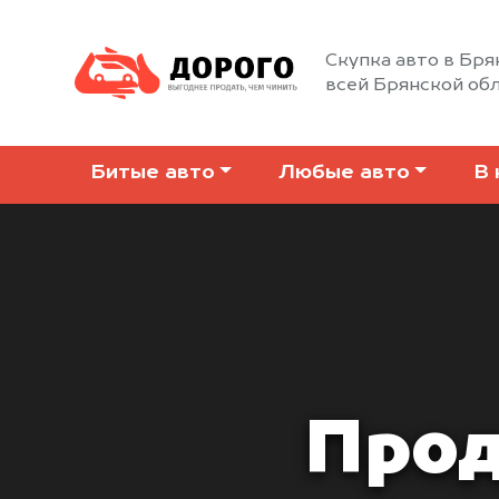
Скупка авто в Бря
всей Брянской об
Битые авто
Любые авто
В 
Прод