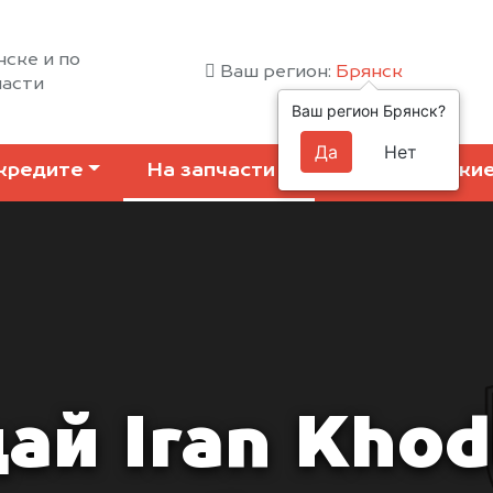
нске и по
Ваш регион:
Брянск
ласти
Ваш регион Брянск?
Да
Нет
кредите
На запчасти
Коммерчески
ай Iran Khod