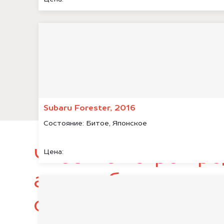
Subaru Forester, 2016
Состояние:
Битое, Японское
Чтобы быстро про
Цена:
автомобиль, подг
следующие докум