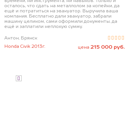
дороже, чем предлагают на
времени, ни инструмента, ни навыков. Только и
осталось, что сдать на металлолом за копейки, да
автоаукционах.
ещё и потратиться на эвакуатор. Выручила ваша
компания. Бесплатно дали эвакуатор, забрали
машину целиком, сами оформили документы, да
ещё и заплатили неплохую сумму.
Антон, Брянск
Honda Civik 2013г.
215 000 руб.
цена
Узнать стоимость
Я даю согласие на обработку своих
персональных данных и соглашаюсь с
политикой конфиденциальности