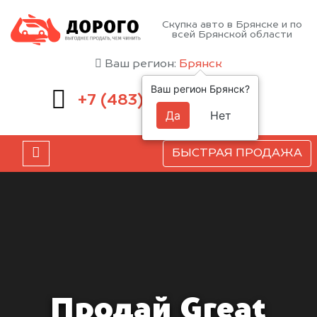
Скупка авто в Брянске и по
всей Брянской области
Ваш регион:
Брянск
Ваш регион Брянск?
232-00-41
+7 (483)
Да
Нет
БЫСТРАЯ ПРОДАЖА
Продай Great