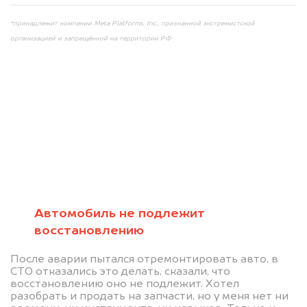
*принадлежит компании Meta Platforms, Inc., признанной экстремистской
организацией и запрещённой на территории РФ
Мы консультируем
абсолютно
БЕСПЛАТНО
Автомобиль не подлежит
восстановлению
Узнайте стоимость автомобиля на
После аварии пытался отремонтировать авто, в
разборку.
СТО отказались это делать, сказали, что
восстановлению оно не подлежит. Хотел
Мы купим ваше авто на 20.000 руб.
разобрать и продать на запчасти, но у меня нет ни