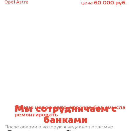
Opel Astra
60 000 руб.
цена
Мы сотрудничаем с
Нужно новое авто, это уже без смысла
ремонтировать
банками
После аварии в которую я недавно попал мне