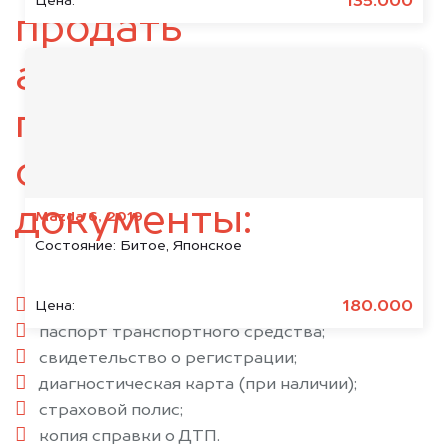
135.000
Цена:
продать
автомобиль,
подготовьте
следующие
документы:
Mazda 6, 2019
Состояние:
Битое, Японское
паспорт гражданина РФ;
180.000
Цена:
паспорт транспортного средства;
свидетельство о регистрации;
диагностическая карта (при наличии);
страховой полис;
копия справки о ДТП.