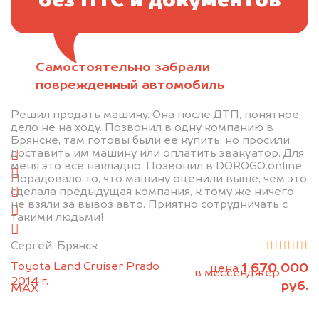
без ПТС и документов
Самостоятельно забрали
Отправьте фотографии автомобиля — через
поврежденный автомобиль
минуту эксперт-оценщик назовёт сумму.
Решил продать машину. Она после ДТП, понятное
1. Сфотографируйте машину:
дело не на ходу. Позвонил в одну компанию в
Брянске, там готовы были ее купить, но просили
доставить им машину или оплатить эвакуатор. Для
спереди
меня это все накладно. Позвонил в DOROGO.online.
сзади
Порадовало то, что машину оценили выше, чем это
сделала предыдущая компания, к тому же ничего
слева
не взяли за вывоз авто. Приятно сотрудничать с
справа
такими людьми!
салон
Сергей, Брянск
2. Отправьте фотографии на номер
Toyota Land Cruiser Prado
1 670 000
цена
+79584983298 по WhatsApp*,
в мессенджер
2014 г.
руб.
MAX
или на электронную почту
info@dorogo.online