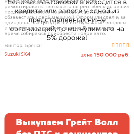
Если ваш автомобиль находится в
нужно новое авто, это уже без смысла
ремонтировать, так как это не рентабельно, решил
кредите или залоге у одной из
продать в Брянске на разборку свой Suzuki и
обзавестись новой машиной. Оформили сделку за
представленных ниже
один день, быстро утрясли все бумажные вопросы
организаций, то мы купим его на
и моментально сошлись в цене. В настоящее
время собираюсь приобрести новое авто.
5% дороже!
Виктор, Брянск
Suzuki SX4
150 000 руб.
цена
Выкупаем Грейт Волл