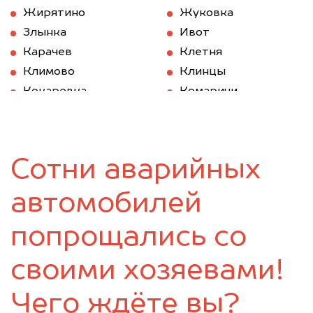
Жирятино
Жуковка
Злынка
Ивот
Карачев
Клетня
Климово
Клинцы
Кокаревка
Комаричи
Красная Гора
Локоть
Мглин
Навля
Новозыбков
Погар
Сотни аварийных
Почеп
Ржаница
Рогнедино
Севск
автомобилей
Стародуб
Суземка
Сураж
Трубчевск
попрощались со
Унеча
своими хозяевами!
Чего ждёте вы?