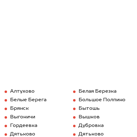
Алтухово
Белая Березка
Белые Берега
Большое Полпино
Брянск
Бытошь
Выгоничи
Вышков
Гордеевка
Дубровка
Дятьково
Дятьково