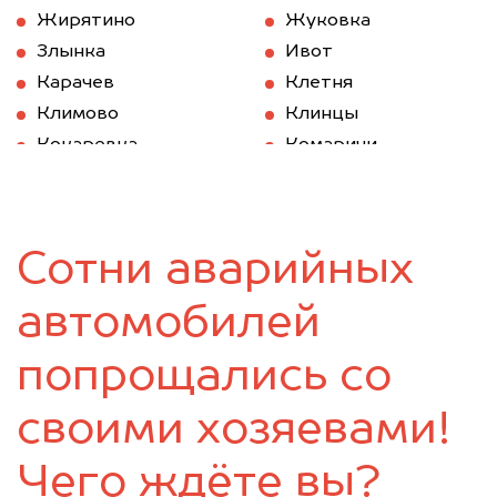
Жирятино
Жуковка
Злынка
Ивот
Карачев
Клетня
Климово
Клинцы
Кокаревка
Комаричи
Красная Гора
Локоть
Мглин
Навля
Новозыбков
Погар
Сотни аварийных
Почеп
Ржаница
Рогнедино
Севск
автомобилей
Стародуб
Суземка
Сураж
Трубчевск
попрощались со
Унеча
своими хозяевами!
Чего ждёте вы?