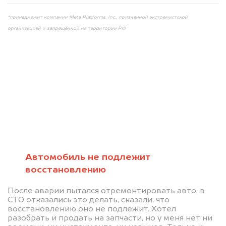
*принадлежит компании Meta Platforms, Inc., признанной экстремистской
организацией и запрещённой на территории РФ
Мы консультируем
абсолютно
БЕСПЛАТНО
Автомобиль не подлежит
восстановлению
Узнайте стоимость автомобиля на
После аварии пытался отремонтировать авто, в
разборку.
СТО отказались это делать, сказали, что
восстановлению оно не подлежит. Хотел
Мы купим ваше авто на 20.000 руб.
разобрать и продать на запчасти, но у меня нет ни