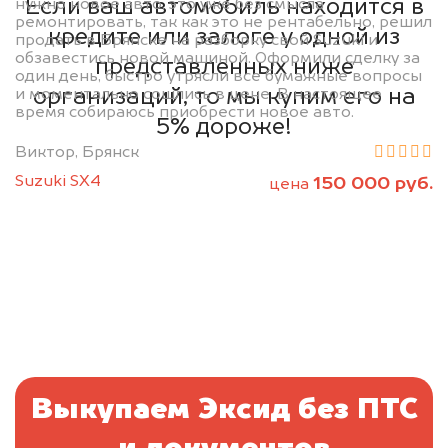
Если ваш автомобиль находится в
нужно новое авто, это уже без смысла
ремонтировать, так как это не рентабельно, решил
кредите или залоге у одной из
продать в Брянске на разборку свой Suzuki и
обзавестись новой машиной. Оформили сделку за
представленных ниже
один день, быстро утрясли все бумажные вопросы
организаций, то мы купим его на
и моментально сошлись в цене. В настоящее
время собираюсь приобрести новое авто.
5% дороже!
Виктор, Брянск
Suzuki SX4
150 000 руб.
цена
Выкупаем Эксид без ПТС