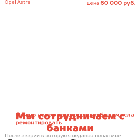
Opel Astra
60 000 руб.
цена
Мы сотрудничаем с
Нужно новое авто, это уже без смысла
ремонтировать
банками
После аварии в которую я недавно попал мне