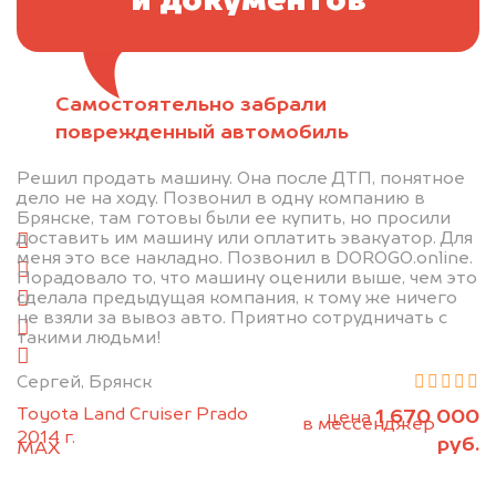
и документов
Самостоятельно забрали
Отправьте фотографии автомобиля — через
поврежденный автомобиль
минуту эксперт-оценщик назовёт сумму.
Решил продать машину. Она после ДТП, понятное
1. Сфотографируйте машину:
дело не на ходу. Позвонил в одну компанию в
Брянске, там готовы были ее купить, но просили
доставить им машину или оплатить эвакуатор. Для
спереди
меня это все накладно. Позвонил в DOROGO.online.
сзади
Порадовало то, что машину оценили выше, чем это
сделала предыдущая компания, к тому же ничего
слева
не взяли за вывоз авто. Приятно сотрудничать с
справа
такими людьми!
салон
Сергей, Брянск
2. Отправьте фотографии на номер
Toyota Land Cruiser Prado
1 670 000
цена
+79584983298 по WhatsApp*,
в мессенджер
2014 г.
руб.
MAX
или на электронную почту
info@dorogo.online