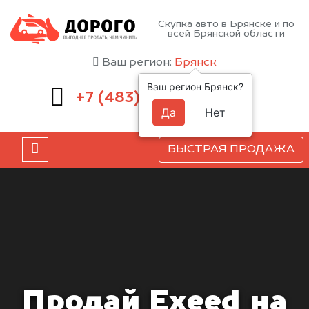
Скупка авто в Брянске и по
всей Брянской области
Ваш регион:
Брянск
Ваш регион Брянск?
232-00-41
+7 (483)
Да
Нет
БЫСТРАЯ ПРОДАЖА
Продай Exeed на