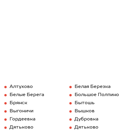
Алтухово
Белая Березка
Белые Берега
Большое Полпино
Брянск
Бытошь
Выгоничи
Вышков
Гордеевка
Дубровка
Дятьково
Дятьково