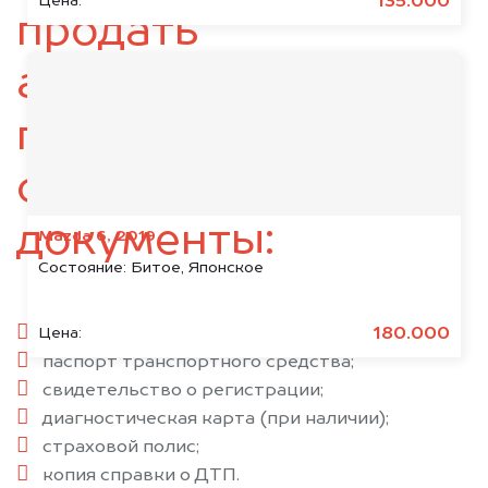
135.000
Цена:
продать
автомобиль,
подготовьте
следующие
документы:
Mazda 6, 2019
Состояние:
Битое, Японское
паспорт гражданина РФ;
180.000
Цена:
паспорт транспортного средства;
свидетельство о регистрации;
диагностическая карта (при наличии);
страховой полис;
копия справки о ДТП.