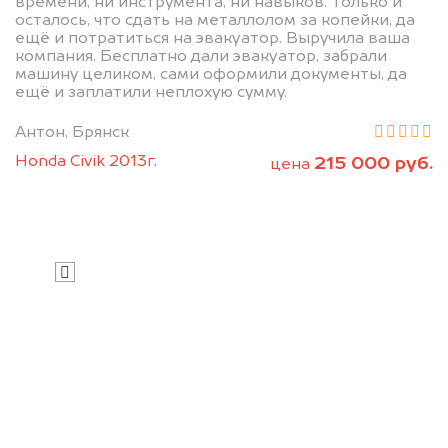
дороже, чем предлагают на
времени, ни инструмента, ни навыков. Только и
осталось, что сдать на металлолом за копейки, да
автоаукционах.
ещё и потратиться на эвакуатор. Выручила ваша
компания. Бесплатно дали эвакуатор, забрали
машину целиком, сами оформили документы, да
ещё и заплатили неплохую сумму.
Антон, Брянск
Honda Civik 2013г.
215 000 руб.
цена
Узнать стоимость
Я даю согласие на обработку своих
персональных данных и соглашаюсь с
политикой конфиденциальности