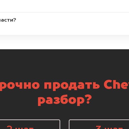
части?
рочно продать Chev
разбор?