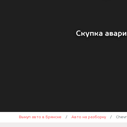
Скупка авари
Выкуп авто в Брянске
/
Авто на разборку
/
Chevr