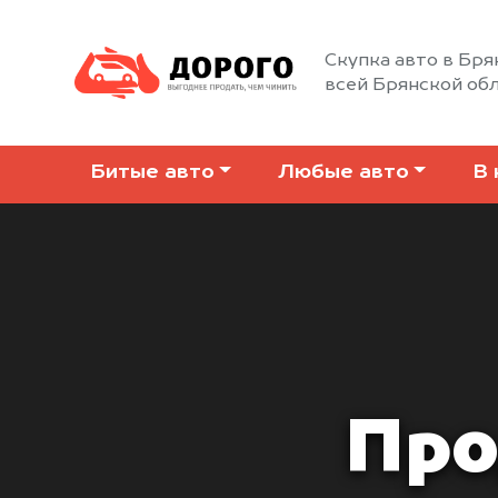
Скупка авто в Бря
всей Брянской об
Битые авто
Любые авто
В 
Про