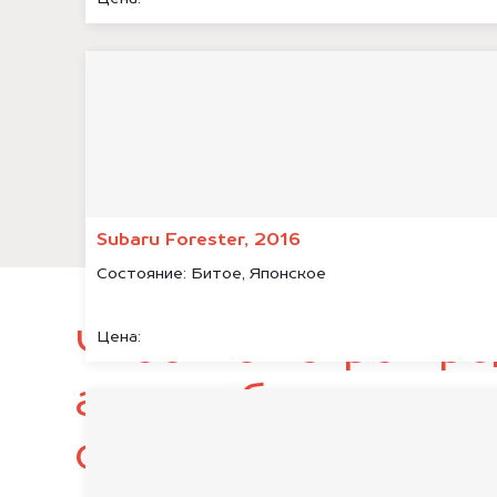
Subaru Forester, 2016
Состояние:
Битое, Японское
Чтобы быстро про
Цена:
автомобиль, подг
следующие докум