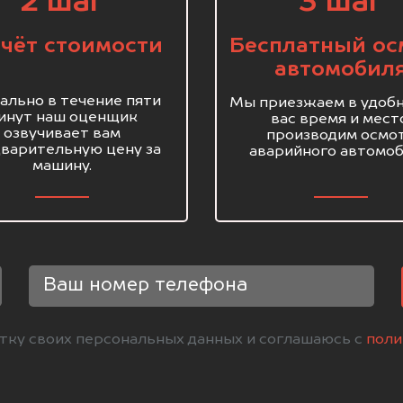
2 шаг
3 шаг
чёт стоимости
Бесплатный ос
автомобил
ально в течение пяти
Мы приезжаем в удобн
инут наш оценщик
вас время и мест
озвучивает вам
производим осмо
варительную цену за
аварийного автомоб
машину.
отку своих персональных данных и соглашаюсь с
поли