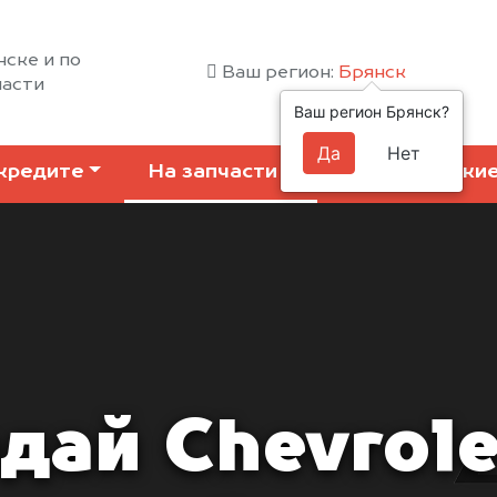
нске и по
Ваш регион:
Брянск
ласти
Ваш регион Брянск?
Да
Нет
кредите
На запчасти
Коммерчески
дай Chevrole