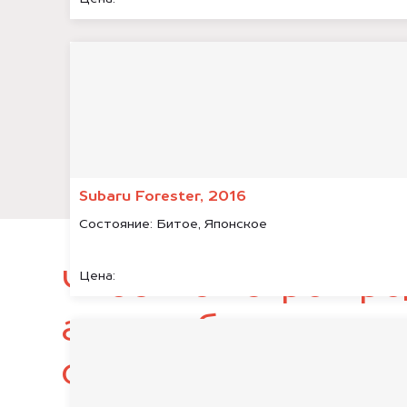
Subaru Forester, 2016
Состояние:
Битое, Японское
Чтобы быстро про
Цена:
автомобиль, подг
следующие докум