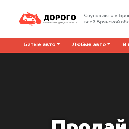
Скупка авто в Бря
всей Брянской об
Битые авто
Любые авто
В 
Продай