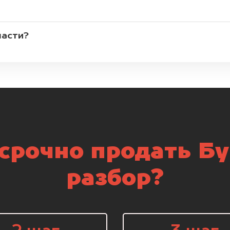
части?
срочно продать Бу
разбор?