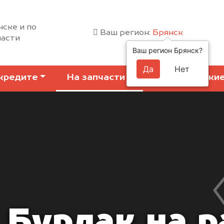
нске и по
Ваш регион:
Брянск
ласти
Ваш регион Брянск?
Да
Нет
кредите
На запчасти
Коммерчески
 Бурлак на р