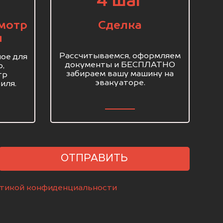
4 шаг
мотр
Сделка
я
Рассчитываемся, оформляем
ое для
документы и БЕСПЛАТНО
о,
забираем вашу машину на
тр
эвакуаторе.
иля.
ОТПРАВИТЬ
тикой конфиденциальности