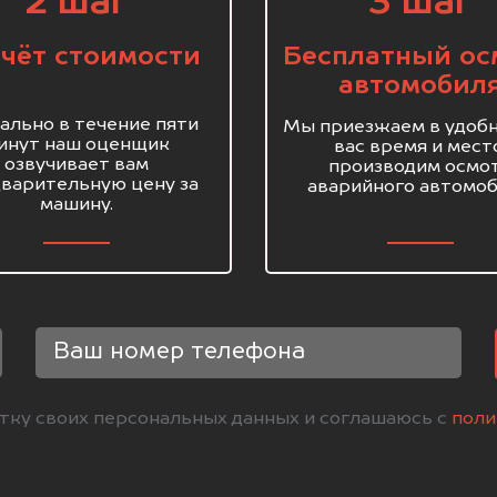
2 шаг
3 шаг
чёт стоимости
Бесплатный ос
автомобил
ально в течение пяти
Мы приезжаем в удобн
инут наш оценщик
вас время и мест
озвучивает вам
производим осмо
варительную цену за
аварийного автомоб
машину.
отку своих персональных данных и соглашаюсь с
поли