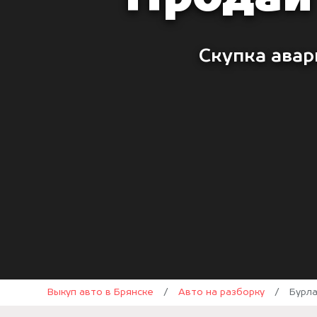
Скупка авар
Выкуп авто в Брянске
/
Авто на разборку
/
Бурл