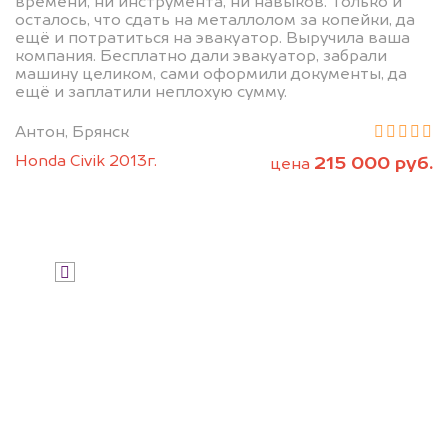
дороже, чем предлагают на
времени, ни инструмента, ни навыков. Только и
осталось, что сдать на металлолом за копейки, да
автоаукционах.
ещё и потратиться на эвакуатор. Выручила ваша
компания. Бесплатно дали эвакуатор, забрали
машину целиком, сами оформили документы, да
ещё и заплатили неплохую сумму.
Антон, Брянск
Honda Civik 2013г.
215 000 руб.
цена
Узнать стоимость
Я даю согласие на обработку своих
персональных данных и соглашаюсь с
политикой конфиденциальности