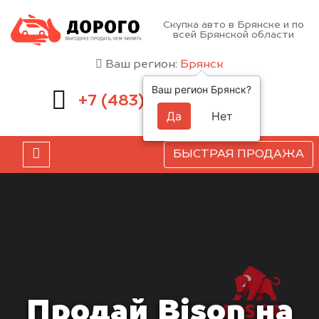
Скупка авто в Брянске и по
всей Брянской области
Ваш регион:
Брянск
Ваш регион Брянск?
232-00-41
+7 (483)
Да
Нет
БЫСТРАЯ ПРОДАЖА
Продай Bison на