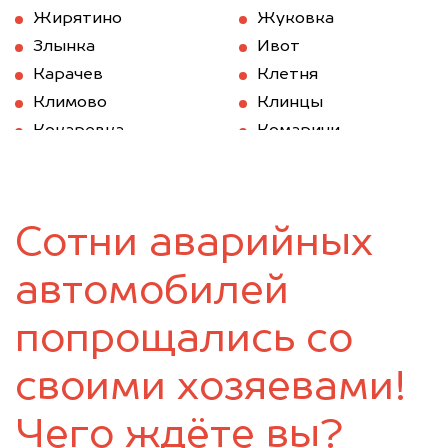
Жирятино
Жуковка
Злынка
Ивот
Карачев
Клетня
Климово
Клинцы
Кокаревка
Комаричи
Красная Гора
Локоть
Мглин
Навля
Новозыбков
Погар
Сотни аварийных
Почеп
Ржаница
Рогнедино
Севск
автомобилей
Стародуб
Суземка
Сураж
Трубчевск
попрощались со
Унеча
своими хозяевами!
Чего ждёте вы?