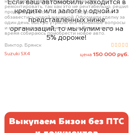
Если ваш автомобиль находится в
нужно новое авто, это уже без смысла
ремонтировать, так как это не рентабельно, решил
кредите или залоге у одной из
продать в Брянске на разборку свой Suzuki и
обзавестись новой машиной. Оформили сделку за
представленных ниже
один день, быстро утрясли все бумажные вопросы
организаций, то мы купим его на
и моментально сошлись в цене. В настоящее
время собираюсь приобрести новое авто.
5% дороже!
Виктор, Брянск
Suzuki SX4
150 000 руб.
цена
Выкупаем Бизон без ПТС