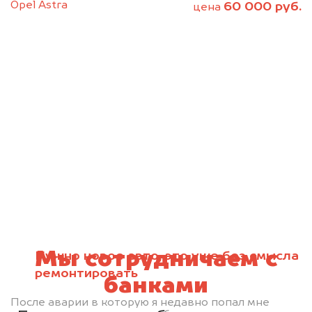
Opel Astra
60 000 руб.
цена
Мы сотрудничаем с
Нужно новое авто, это уже без смысла
ремонтировать
банками
После аварии в которую я недавно попал мне