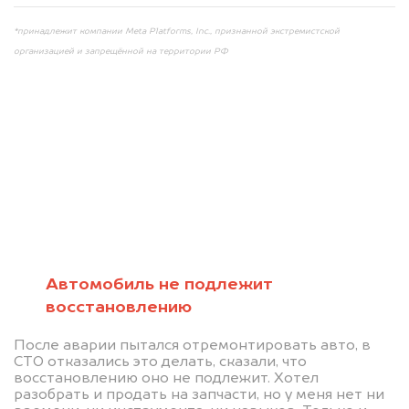
*принадлежит компании Meta Platforms, Inc., признанной экстремистской
организацией и запрещённой на территории РФ
Мы консультируем
абсолютно
БЕСПЛАТНО
Автомобиль не подлежит
восстановлению
Узнайте стоимость автомобиля на
После аварии пытался отремонтировать авто, в
разборку.
СТО отказались это делать, сказали, что
восстановлению оно не подлежит. Хотел
Мы купим ваше авто на 20.000 руб.
разобрать и продать на запчасти, но у меня нет ни