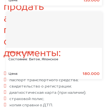
135.000
Цена:
продать
автомобиль,
подготовьте
следующие
документы:
Mazda 6, 2019
Состояние:
Битое, Японское
паспорт гражданина РФ;
180.000
Цена:
паспорт транспортного средства;
свидетельство о регистрации;
диагностическая карта (при наличии);
страховой полис;
копия справки о ДТП.