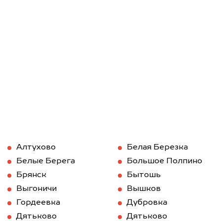
Алтухово
Белая Березка
Белые Берега
Большое Полпино
Брянск
Бытошь
Выгоничи
Вышков
Гордеевка
Дубровка
Дятьково
Дятьково