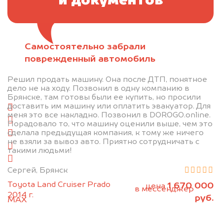
и документов
Самостоятельно забрали
Отправьте фотографии автомобиля — через
поврежденный автомобиль
минуту эксперт-оценщик назовёт сумму.
Решил продать машину. Она после ДТП, понятное
1. Сфотографируйте машину:
дело не на ходу. Позвонил в одну компанию в
Брянске, там готовы были ее купить, но просили
доставить им машину или оплатить эвакуатор. Для
спереди
меня это все накладно. Позвонил в DOROGO.online.
сзади
Порадовало то, что машину оценили выше, чем это
сделала предыдущая компания, к тому же ничего
слева
не взяли за вывоз авто. Приятно сотрудничать с
справа
такими людьми!
салон
Сергей, Брянск
2. Отправьте фотографии на номер
Toyota Land Cruiser Prado
1 670 000
цена
+79584983298 по WhatsApp*,
в мессенджер
2014 г.
руб.
MAX
или на электронную почту
info@dorogo.online